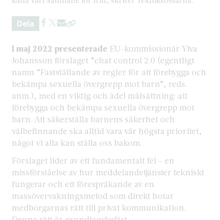
Dela
I maj 2022 presenterade
EU-kommissionär Ylva
Johansson förslaget ”chat control 2.0 (egentligt
namn ”Fastställande av regler för att förebygga och
bekämpa sexuella övergrepp mot barn”, reds.
anm.), med en viktig och ädel målsättning: att
förebygga och bekämpa sexuella övergrepp mot
barn. Att säkerställa barnens säkerhet och
välbefinnande ska alltid vara vår högsta prioritet,
något vi alla kan ställa oss bakom.
Förslaget lider av ett fundamentalt fel – en
missförståelse av hur meddelandetjänster tekniskt
fungerar och ett förespråkande av en
massövervakningsmetod som direkt hotar
medborgarnas rätt till privat kommunikation.
Denna rätt är grundlagsbefäst,