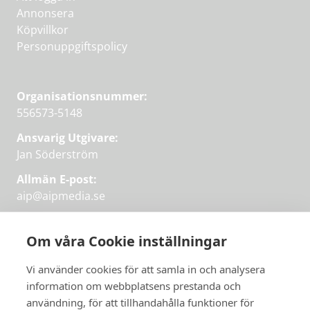
Annonsera
Köpvillkor
Personuppgiftspolicy
Organisationsnummer:
556573-5148
Ansvarig Utgivare:
Jan Söderström
Allmän E-post:
aip@aipmedia.se
Kundtjänst:
aip@flowyinfo.se
eller 08-1210 60 40.
Om våra Cookie inställningar
Instagram
LinkedIn
Twitter
Facebook
Vi använder cookies för att samla in och analysera
information om webbplatsens prestanda och
användning, för att tillhandahålla funktioner för