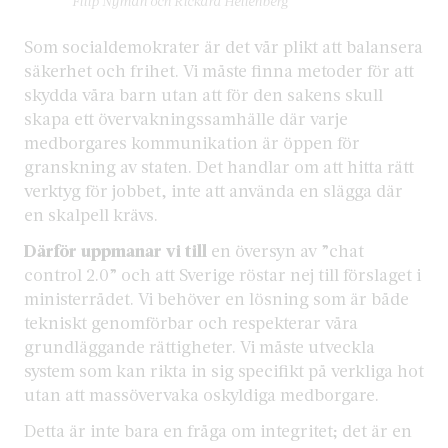
Filip Nyman och Rickard Hellenberg
Som socialdemokrater är det vår plikt att balansera
säkerhet och frihet. Vi måste finna metoder för att
skydda våra barn utan att för den sakens skull
skapa ett övervakningssamhälle där varje
medborgares kommunikation är öppen för
granskning av staten. Det handlar om att hitta rätt
verktyg för jobbet, inte att använda en slägga där
en skalpell krävs.
Därför uppmanar vi till
en översyn av ”chat
control 2.0” och att Sverige röstar nej till förslaget i
ministerrådet. Vi behöver en lösning som är både
tekniskt genomförbar och respekterar våra
grundläggande rättigheter. Vi måste utveckla
system som kan rikta in sig specifikt på verkliga hot
utan att massövervaka oskyldiga medborgare.
Detta är inte bara en fråga om integritet; det är en