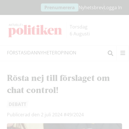
Hoppa
Hoppa
Prenumerera
Nyhetsbrev
Logga In
till
till
innehållet
headern
Torsdag
6 Augusti
FÖRSTASIDAN
NYHETER
OPINION
Sök
Rösta nej till förslaget om
chat control!
DEBATT
Publicerad den 2 juli 2024
#49/2024