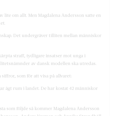
v lite om allt. Men Magdalena Andersson satte en
et.
nskap. Det undergräver tilliten mellan människor
pta straff, tydligare insatser mot unga i
alitetsnämnder av dansk modellen ska utredas.
siffror, som för att visa på allvaret:
gar ägt rum i landet. De har kostat 42 människor
lista som följde så kommer Magdalena Andersson