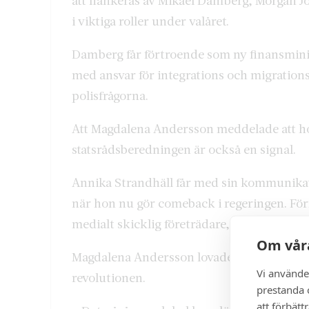
att flankeras av Mikael Damberg, Morgan 
i viktiga roller under valåret.
Damberg får förtroende som ny finansminis
med ansvar för integrations och migration
polisfrågorna.
Att Magdalena Andersson meddelade att hon 
statsrådsberedningen är också en signal.
Annika Strandhäll får med sin kommunikati
när hon nu gör comeback i regeringen. Fö
medialt skicklig företrädare, blir näringsm
Om våra
Magdalena Andersson lovade att öka takten 
Vi använde
revolutionen.
prestanda o
att förbätt