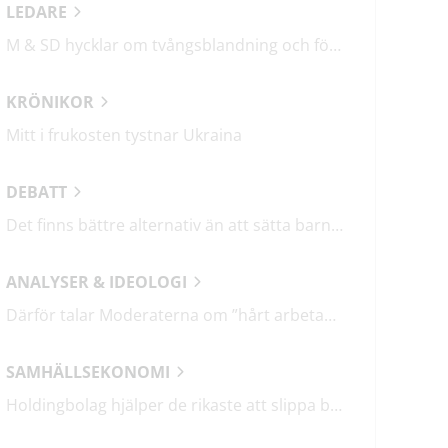
LEDARE
M & SD hycklar om tvångsblandning och förvärrar segregationen
KRÖNIKOR
Mitt i frukosten tystnar Ukraina
DEBATT
Det finns bättre alternativ än att sätta barn i fängelse
ANALYSER & IDEOLOGI
Därför talar Moderaterna om ”hårt arbetande människor”
SAMHÄLLSEKONOMI
Holdingbolag hjälper de rikaste att slippa betala miljarder i skatt