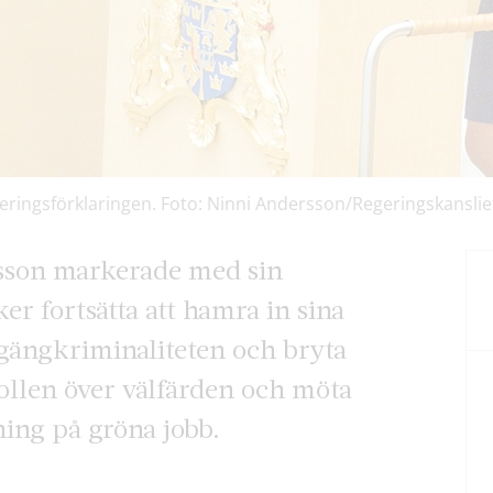
ringsförklaringen. Foto: Ninni Andersson/Regeringskanslie
sson markerade med sin
er fortsätta att hamra in sina
gängkriminaliteten och bryta
rollen över välfärden och möta
ing på gröna jobb.