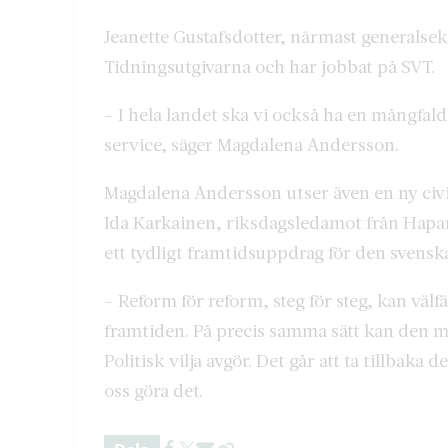
Jeanette Gustafsdotter, närmast generalsekr
Tidningsutgivarna och har jobbat på SVT.
– I hela landet ska vi också ha en mångfal
service, säger Magdalena Andersson.
Magdalena Andersson utser även en ny civi
Ida Karkainen, riksdagsledamot från Hapar
ett tydligt framtidsuppdrag för den svenska
– Reform för reform, steg för steg, kan väl
framtiden. På precis samma sätt kan den mon
Politisk vilja avgör. Det går att ta tillbaka
oss göra det.