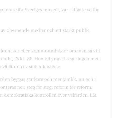
eterare för Sveriges museer, var tidigare vd för
d av oberoende medier och ett starkt public
lminister eller kommunminister om man så vill.
anda, född -88. Hon bli yngst i regeringen med
 välfärden av statsministern:
färden byggas starkare och mer jämlik, nu och i
teras ner, steg för steg, reform för reform.
 den demokratiska kontrollen över välfärden. Låt