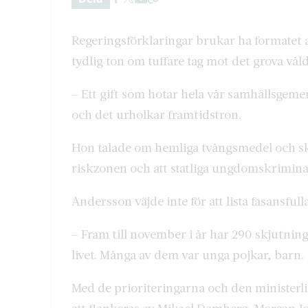
Regeringsförklaringar brukar ha formatet a
tydlig ton om tuffare tag mot det grova våld
– Ett gift som hotar hela vår samhällsgeme
och det urholkar framtidstron.
Hon talade om hemliga tvångsmedel och skär
riskzonen och att statliga ungdomskrimin
Andersson väjde inte för att lista fasansfulla 
– Fram till november i år har 290 skjutnin
livet. Många av dem var unga pojkar, barn.
Med de prioriteringarna och den minister