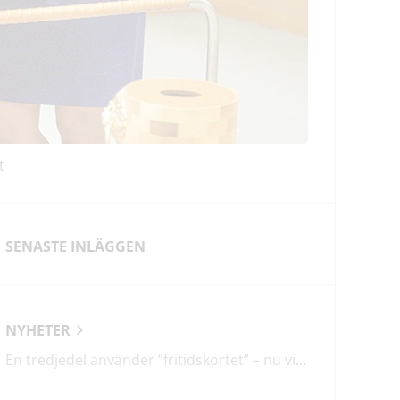
t
SENASTE INLÄGGEN
NYHETER
En tredjedel använder ”fritidskortet” – nu vill regeringen utveckla det