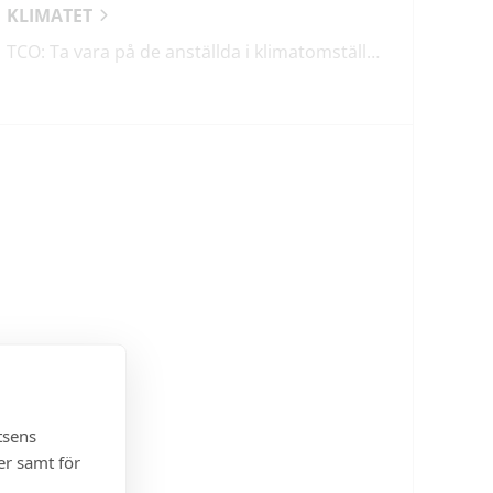
KLIMATET
TCO: Ta vara på de anställda i klimatomställningen
tsens
er samt för