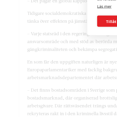
– Det pågår en global kapplöpning och Sve
Läs mer
Tidigare socialdemokratiska statsministrar h
tänka över effekten på jämställdhet och j
Tillåt
– Varje statsråd i den regering som idag til
ansvarsområde och med stöd av berörda myn
gängkriminaliteten och bekämpa segregat
En som får den uppgiften naturligen är ny
Europaparlamentariker med facklig bakg
arbetsmarknadsdepartementet där arbetsmi
– Det finns bostadsområden i Sverige som 
bostadsmarknad, där organiserad brottsli
arbetsgivare. Där rättsväsendet trängs und
rekryteras rakt in i den kriminella livssti