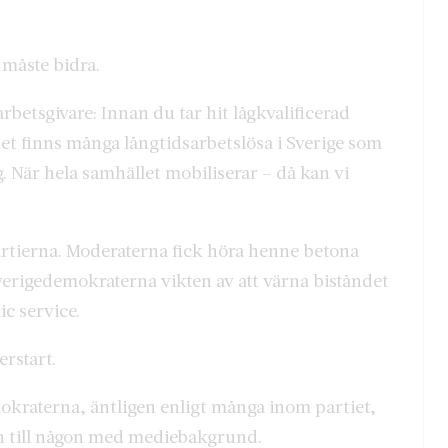
 måste bidra.
rbetsgivare: Innan du tar hit lågkvalificerad
det finns många långtidsarbetslösa i Sverige som
ng. När hela samhället mobiliserar – då kan vi
artierna. Moderaterna fick höra henne betona
verigedemokraterna vikten av att värna biståndet
ic service.
erstart.
emokraterna, äntligen enligt många inom partiet,
en till någon med mediebakgrund.