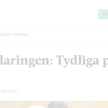
PR
PODD
E-TIDNING
laringen: Tydliga p
1
#61/2021