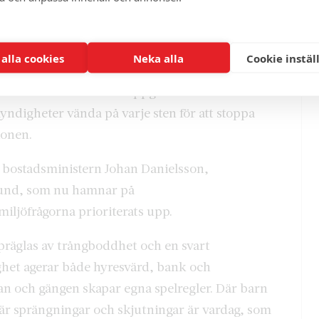
rige springer i ledarklungan
ar gett sina statsråd i uppgift att i varje beslut
obb. Magdalena Andersson gav ett eget medskick:
 alla cookies
Neka alla
Cookie instäl
lträder kommer att få i uppgift att inom sitt
digheter vända på varje sten för att stoppa
ionen.
e bostadsministern Johan Danielsson,
rund, som nu hamnar på
ljöfrågorna prioriterats upp.
präglas av trångboddhet och en svart
ghet agerar både hyresvärd, bank och
an och gängen skapar egna spelregler. Där barn
l där sprängningar och skjutningar är vardag, som