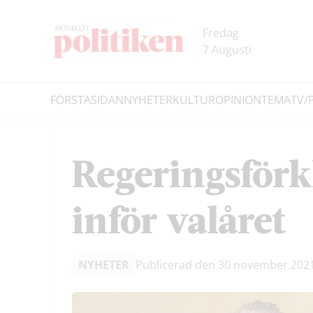
Hoppa
Hoppa
till
till
Fredag
innehållet
headern
7 Augusti
FÖRSTASIDAN
NYHETER
KULTUR
OPINION
TEMA
TV/
Sök
Regeringsförk
inför valåret
NYHETER
Publicerad den 30 november 202