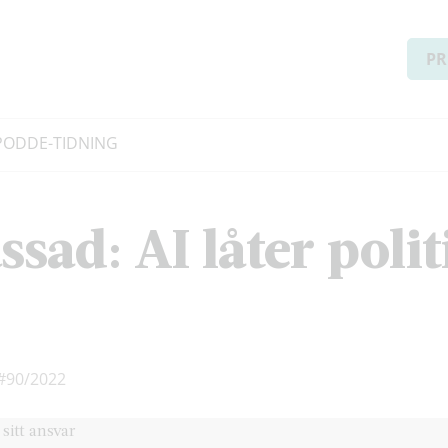
PR
PODD
E-TIDNING
sad: AI låter poli
#90/2022