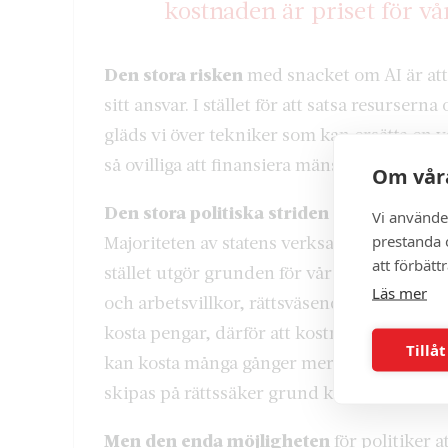
kostnaden är priset för vå
Den stora risken
med snacket om AI är att d
sitt ansvar. I stället för att satsa resurse
gläds vi över tekniker som kan ersätta en
så ovilliga att finansiera mänsklig kontak
Om våra
Den stora politiska striden
i det här lan
Vi använde
prestanda o
Majoriteten av statens verksamhet är sådan
att förbätt
stället utgör grunden för vår civilisation.
Läs mer
och arbetsvillkor, rättsväsende och rättss
kosta pengar, därför att kostnaden är prise
Tillåt
kan kosta många gånger mer än ett stulet be
skipas på rättssäker grund kan inte effekti
Men den enda möjligheten
för politiker a