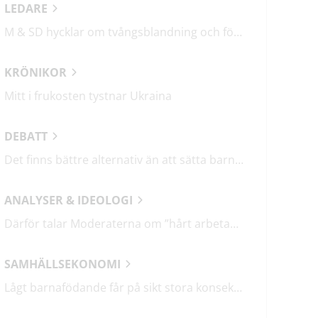
LEDARE
M & SD hycklar om tvångsblandning och förvärrar segregationen
KRÖNIKOR
Mitt i frukosten tystnar Ukraina
DEBATT
Det finns bättre alternativ än att sätta barn i fängelse
ANALYSER & IDEOLOGI
Därför talar Moderaterna om ”hårt arbetande människor”
SAMHÄLLSEKONOMI
Lågt barnafödande får på sikt stora konsekvenser