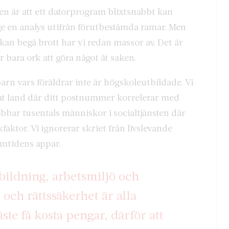
n är att ett datorprogram blixtsnabbt kan
 ge en analys utifrån förutbestämda ramar. Men
kan begå brott har vi redan massor av. Det är
 bara ork att göra något åt saken.
barn vars föräldrar inte är högskoleutbildade. Vi
rat land där ditt postnummer korrelerar med
jobbar tusentals människor i socialtjänsten där
aktor. Vi ignorerar skriet från livslevande
amtidens appar.
bildning, arbetsmiljö och
 och rättssäkerhet är alla
te få kosta pengar, därför att