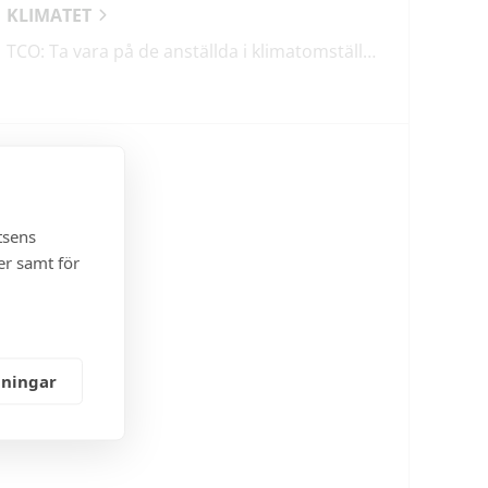
KLIMATET
TCO: Ta vara på de anställda i klimatomställningen
tsens
er samt för
lningar