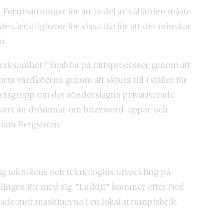
Förutsättningar för att ta del av välfärden måste
de särrättigheter för vissa därför att det minskar
n.
 verksamhet? Snabba på rättsprocesser genom att
rta vårdköerna genom att skjuta till i stället för
lhetsgrepp om det sönderslagna privatiserade
mer värt än drömmar om buzzword-appar och
rbara Bergström.
ig teknikens och teknologins utveckling på
klingen för med sig. ”Luddit” kommer efter Ned
sade mot maskinerna i en lokal strumpfabrik.