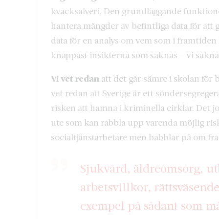
kvacksalveri. Den grundläggande funktione
hantera mängder av befintliga data för att
data för en analys om vem som i framtiden 
knappast insikterna som saknas – vi saknar
Vi vet redan
att det går sämre i skolan för 
vet redan att Sverige är ett söndersegrege
risken att hamna i kriminella cirklar. Det 
ute som kan rabbla upp varenda möjlig riskf
socialtjänstarbetare men babblar på om fr
Sjukvård, äldreomsorg, ut
arbetsvillkor, rättsväsende
exempel på sådant som mås