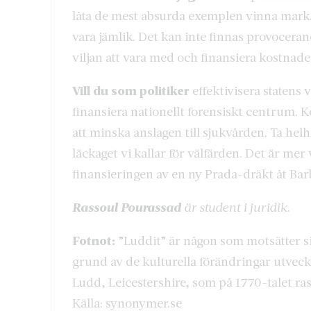
låta de mest absurda exemplen vinna mark. 
vara jämlik. Det kan inte finnas provoceran
viljan att vara med och finansiera kostnade
Vill du som politiker
effektivisera statens
finansiera nationellt forensiskt centrum. Ko
att minska anslagen till sjukvården. Ta he
läckaget vi kallar för välfärden. Det är 
finansieringen av en ny Prada-dräkt åt Ba
Rassoul Pourassad
är student i juridik
.
Fotnot:
”Luddit” är någon som motsätter s
grund av de kulturella förändringar utvec
Ludd, Leicestershire, som på 1770-talet ra
Källa: synonymer.se