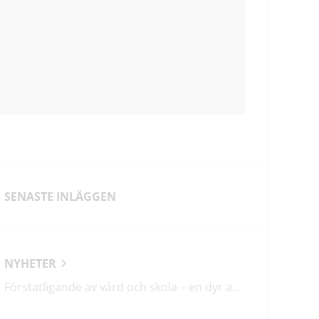
SENASTE INLÄGGEN
NYHETER
Förstatligande av vård och skola – en dyr affär med osäkert utfall