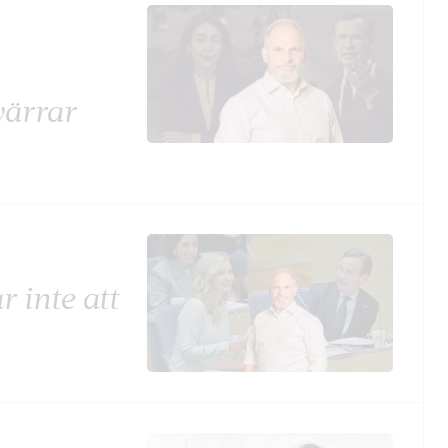
värrar
 inte att