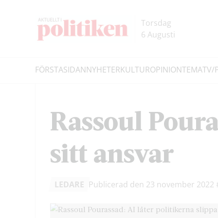
Hoppa
Hoppa
till
till
Torsdag
innehållet
headern
6 Augusti
FÖRSTASIDAN
NYHETER
KULTUR
OPINION
TEMA
TV/
Sök
Rassoul Pouras
sitt ansvar
LEDARE
Publicerad den 23 november 2022