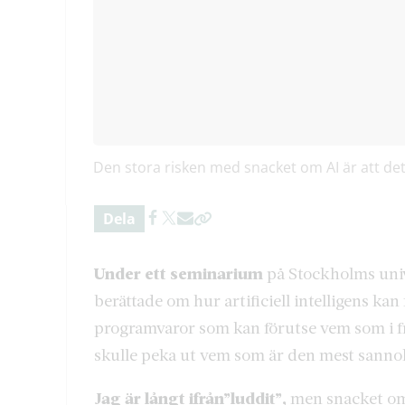
Den stora risken med snacket om AI är att det ä
Dela
Under ett seminarium
på Stockholms unive
berättade om hur artificiell intelligens ka
programvaror som kan förutse vem som i f
skulle peka ut vem som är den mest sanno
Jag är långt ifrån”luddit”,
men snacket om 