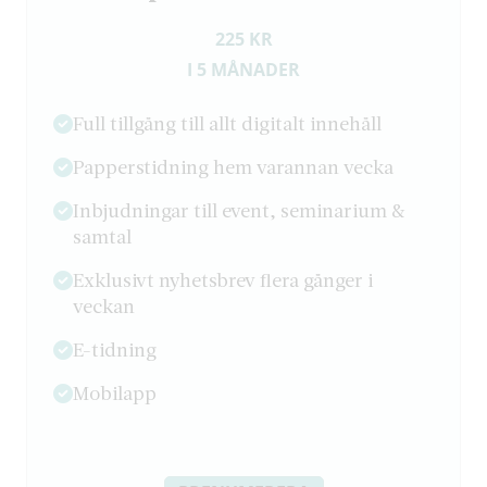
225 KR
I 5 MÅNADER
Full tillgång till allt digitalt innehåll
Papperstidning hem varannan vecka
Inbjudningar till event, seminarium &
samtal
Exklusivt nyhetsbrev flera gånger i
veckan
E-tidning
Mobilapp