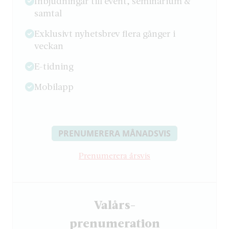
Inbjudningar till event, seminarium &
samtal
Exklusivt nyhetsbrev flera gånger i
veckan
E-tidning
Mobilapp
PRENUMERERA MÅNADSVIS
Prenumerera årsvis
Valårs-
­prenumeration