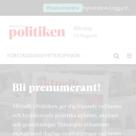
Hoppa
Hoppa
Prenumerera
Nyhetsbrev
Logga In
till
till
innehållet
headern
Måndag
10 Augusti
FÖRSTASIDAN
NYHETER
OPINION
Sök
Bli prenumerant!
Aktuellt i Politiken ger dig löpande exklusiva
och kvalificerade politiska nyheter, analyser
och granskningar. Tidningen utkommer
digitalt med dagliga uppdateringar exklusivt