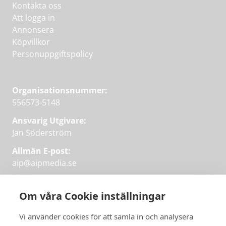
Kontakta oss
Att logga in
Annonsera
Köpvillkor
Personuppgiftspolicy
Organisationsnummer:
556573-5148
Ansvarig Utgivare:
Jan Söderström
Allmän E-post:
aip@aipmedia.se
Kundtjänst:
aip@flowyinfo.se
eller 08-1210 60 40.
Om våra Cookie inställningar
Instagram
LinkedIn
Twitter
Facebook
Vi använder cookies för att samla in och analysera