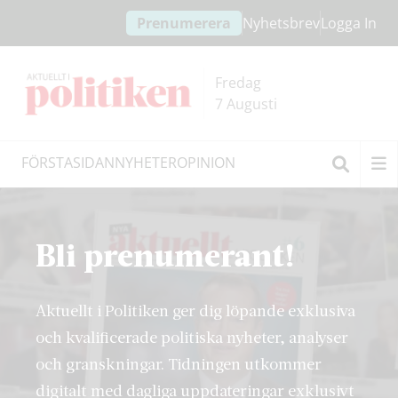
Hoppa
Hoppa
Prenumerera
Nyhetsbrev
Logga In
till
till
innehållet
headern
Fredag
7 Augusti
FÖRSTASIDAN
NYHETER
OPINION
Sök
Bli prenumerant!
Aktuellt i Politiken ger dig löpande exklusiva
och kvalificerade politiska nyheter, analyser
och granskningar. Tidningen utkommer
digitalt med dagliga uppdateringar exklusivt