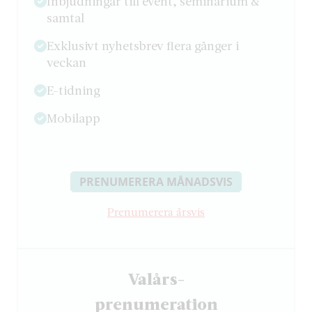
Inbjudningar till event, seminarium &
samtal
Exklusivt nyhetsbrev flera gånger i
veckan
E-tidning
Mobilapp
PRENUMERERA MÅNADSVIS
Prenumerera årsvis
Valårs-
­prenumeration