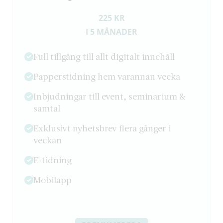
225 KR
I 5 MÅNADER
Full tillgång till allt digitalt innehåll
Papperstidning hem varannan vecka
Inbjudningar till event, seminarium &
samtal
Exklusivt nyhetsbrev flera gånger i
veckan
E-tidning
Mobilapp