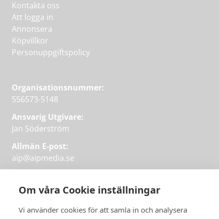
Kontakta oss
Att logga in
Annonsera
Köpvillkor
Personuppgiftspolicy
Organisationsnummer:
556573-5148
Ansvarig Utgivare:
Jan Söderström
Allmän E-post:
aip@aipmedia.se
Kundtjänst:
aip@flowyinfo.se
eller 08-1210 60 40.
Om våra Cookie inställningar
Instagram
LinkedIn
Twitter
Facebook
Vi använder cookies för att samla in och analysera