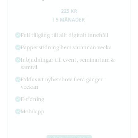
225 KR
I 5 MÅNADER
Full tillgång till allt digitalt innehåll
Papperstidning hem varannan vecka
Inbjudningar till event, seminarium &
samtal
Exklusivt nyhetsbrev flera gånger i
veckan
E-tidning
Mobilapp