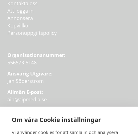
Kontakta oss
Att logga in
Annonsera
Köpvillkor
Personuppgiftspolicy
Organisationsnummer:
556573-5148
Ansvarig Utgivare:
Jan Söderström
Allmän E-post:
aip@aipmedia.se
Kundtjänst:
aip@flowyinfo.se
eller 08-1210 60 40.
Om våra Cookie inställningar
Instagram
LinkedIn
Twitter
Facebook
Vi använder cookies för att samla in och analysera