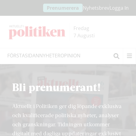
Hoppa
Hoppa
Prenumerera
Nyhetsbrev
Logga In
till
till
innehållet
headern
Fredag
7 Augusti
FÖRSTASIDAN
NYHETER
OPINION
Sök
Bli prenumerant!
Aktuellt i Politiken ger dig löpande exklusiva
och kvalificerade politiska nyheter, analyser
och granskningar. Tidningen utkommer
digitalt med dagliga uppdateringar exklusivt