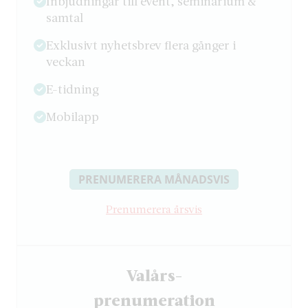
Inbjudningar till event, seminarium &
samtal
Exklusivt nyhetsbrev flera gånger i
veckan
E-tidning
Mobilapp
PRENUMERERA MÅNADSVIS
Prenumerera årsvis
Valårs-
­prenumeration