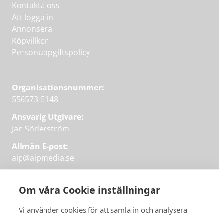
Kontakta oss
Att logga in
Annonsera
Köpvillkor
Personuppgiftspolicy
Organisationsnummer:
556573-5148
Ansvarig Utgivare:
Jan Söderström
Allmän E-post:
aip@aipmedia.se
Kundtjänst:
aip@flowyinfo.se
eller 08-1210 60 40.
Om våra Cookie inställningar
Instagram
LinkedIn
Twitter
Facebook
Vi använder cookies för att samla in och analysera