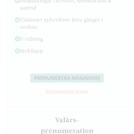
Inbjudningar till event, seminarium &
samtal
Exklusivt nyhetsbrev flera gånger i
veckan
E-tidning
Mobilapp
PRENUMERERA MÅNADSVIS
Prenumerera årsvis
Valårs-
­prenumeration