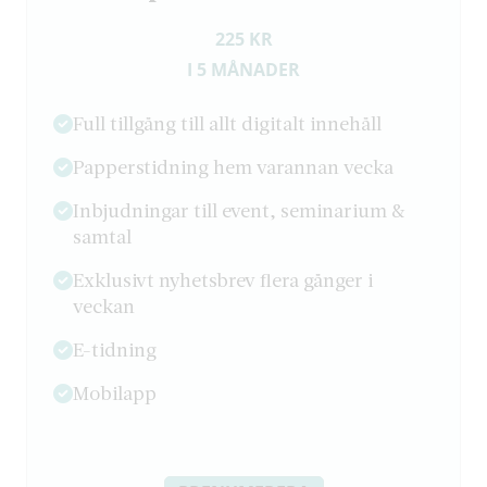
225 KR
I 5 MÅNADER
Full tillgång till allt digitalt innehåll
Papperstidning hem varannan vecka
Inbjudningar till event, seminarium &
samtal
Exklusivt nyhetsbrev flera gånger i
veckan
E-tidning
Mobilapp