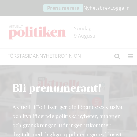
Hoppa
Hoppa
Prenumerera
Nyhetsbrev
Logga In
till
till
innehållet
headern
Söndag
9 Augusti
FÖRSTASIDAN
NYHETER
OPINION
Sök
Bli prenumerant!
Aktuellt i Politiken ger dig löpande exklusiva
och kvalificerade politiska nyheter, analyser
och granskningar. Tidningen utkommer
digitalt med dagliga uppdateringar exklusivt