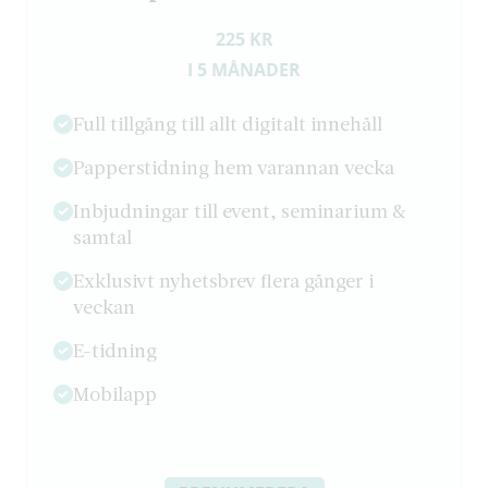
225 KR
I 5 MÅNADER
Full tillgång till allt digitalt innehåll
Papperstidning hem varannan vecka
Inbjudningar till event, seminarium &
samtal
Exklusivt nyhetsbrev flera gånger i
veckan
E-tidning
Mobilapp