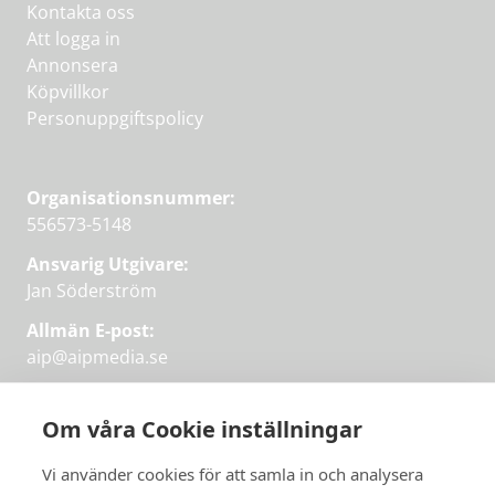
Kontakta oss
Att logga in
Annonsera
Köpvillkor
Personuppgiftspolicy
Organisationsnummer:
556573-5148
Ansvarig Utgivare:
Jan Söderström
Allmän E-post:
aip@aipmedia.se
Kundtjänst:
aip@flowyinfo.se
eller 08-1210 60 40.
Om våra Cookie inställningar
Instagram
LinkedIn
Twitter
Facebook
Vi använder cookies för att samla in och analysera