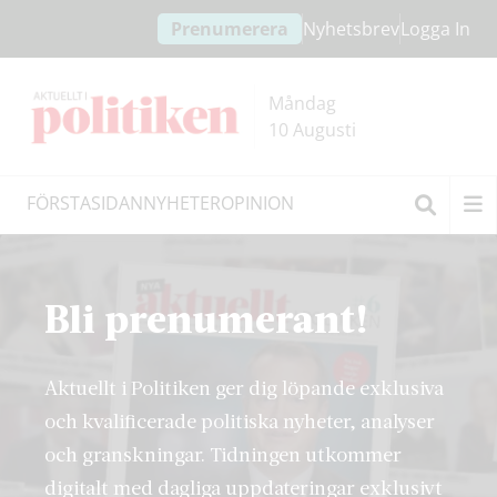
Hoppa
Hoppa
Prenumerera
Nyhetsbrev
Logga In
till
till
innehållet
headern
Måndag
10 Augusti
FÖRSTASIDAN
NYHETER
OPINION
Sök
Bli prenumerant!
Aktuellt i Politiken ger dig löpande exklusiva
och kvalificerade politiska nyheter, analyser
och granskningar. Tidningen utkommer
digitalt med dagliga uppdateringar exklusivt