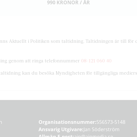
990 KRONOR / ÅR
ns Aktuellt i Politiken som taltidning. Taltidningen är till fö
idning genom att ringa telefonnummer
08-121 060 40
taltidning kan du besöka Myndigheten för tillgängliga medier
en
Organisationsnummer:
556573-5148
Ansvarig Utgivare:
Jan Söderström
Allmän E-post:
aip@aipmedia.se