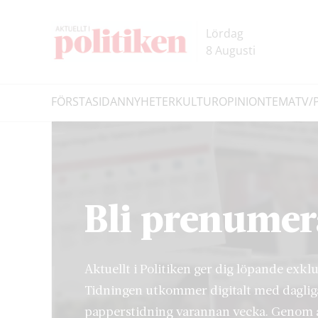
Hoppa
Hoppa
till
till
Lördag
innehållet
headern
8 Augusti
FÖRSTASIDAN
NYHETER
KULTUR
OPINION
TEMA
TV/
Sök
Bli prenumer
Aktuellt i Politiken ger dig löpande exkl
Tidningen utkommer digitalt med daglig
papperstidning varannan vecka. Genom a