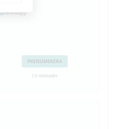
E-tidning
Mobilapp
PRENUMERERA
i 5 månader