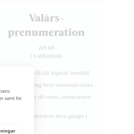
Valårs-
­prenumeration
225 KR
I 5 MÅNADER
Full tillgång till allt digitalt innehåll
Papperstidning hem varannan vecka
tsens
Inbjudningar till event, seminarium
er samt för
& samtal
Exklusivt nyhetsbrev flera gånger i
veckan
lningar