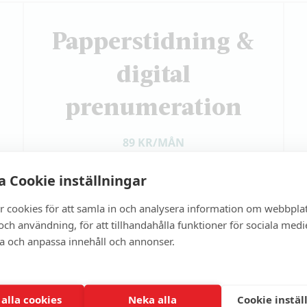
Papperstidning &
digital
prenumeration
89 KR/MÅN
990 kr/år
 Cookie inställningar
r cookies för att samla in och analysera information om webbpla
Full tillgång till allt digitalt innehåll
ch användning, för att tillhandahålla funktioner för sociala medi
Papperstidning hem varannan vecka
ra och anpassa innehåll och annonser.
Inbjudningar till event, seminarium
& samtal
 alla cookies
Neka alla
Cookie instäl
Exklusivt nyhetsbrev flera gånger i