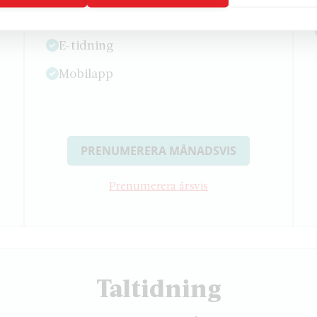
veckan
E-tidning
Mobilapp
PRENUMERERA MÅNADSVIS
Prenumerera årsvis
Taltidning