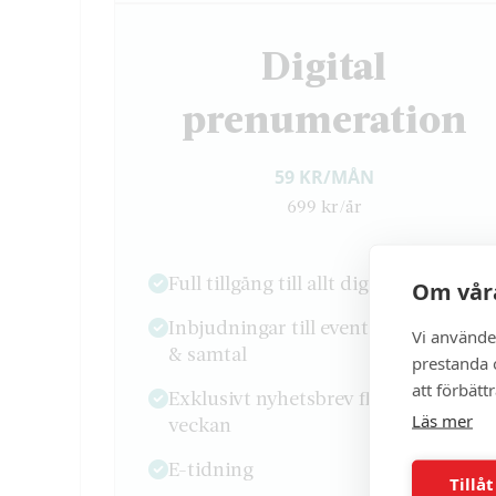
Digital
prenumeration
59 KR/MÅN
699 kr/år
Full tillgång till allt digitalt innehåll
Om våra
Inbjudningar till event, seminarium
Vi använde
& samtal
prestanda o
att förbätt
Exklusivt nyhetsbrev flera gånger i
Läs mer
veckan
E-tidning
Tillåt