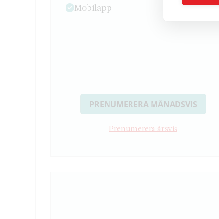
Mobilapp
PRENUMERERA MÅNADSVIS
Prenumerera årsvis