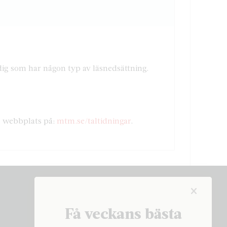
r dig som har någon typ av läsnedsättning.
s webbplats på:
mtm.se/taltidningar
.
Få veckans bästa
Få veckans bästa
artiklar på mejlen