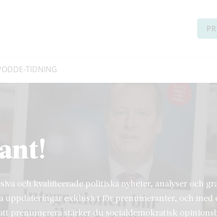
PR
PODD
E-TIDNING
ant!
usiva och kvalificerade politiska nyheter, analyser och g
a uppdateringar exklusivt för prenumeranter, och med 
tt prenumerera stärker du socialdemokratisk opinions