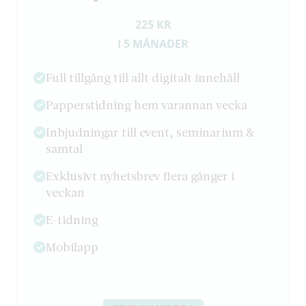
225 KR
I 5 MÅNADER
Full tillgång till allt digitalt innehåll
Papperstidning hem varannan vecka
Inbjudningar till event, seminarium &
samtal
Exklusivt nyhetsbrev flera gånger i
veckan
E-tidning
Mobilapp