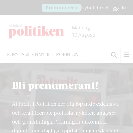
Hoppa
Hoppa
Prenumerera
Nyhetsbrev
Logga In
till
till
innehållet
headern
Måndag
10 Augusti
FÖRSTASIDAN
NYHETER
OPINION
Sök
Bli prenumerant!
Aktuellt i Politiken ger dig löpande exklusiva
och kvalificerade politiska nyheter, analyser
och granskningar. Tidningen utkommer
digitalt med dagliga uppdateringar exklusivt