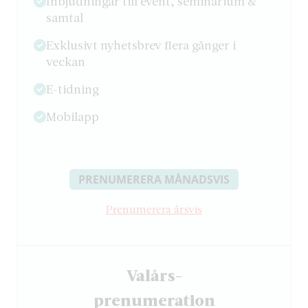
Inbjudningar till event, seminarium &
samtal
Exklusivt nyhetsbrev flera gånger i
veckan
E-tidning
Mobilapp
PRENUMERERA MÅNADSVIS
Prenumerera årsvis
Valårs-
­prenumeration