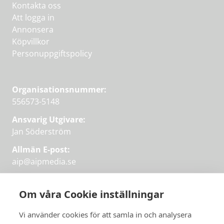
Kontakta oss
Att logga in
Annonsera
Köpvillkor
Personuppgiftspolicy
Organisationsnummer:
556573-5148
Ansvarig Utgivare:
Jan Söderström
Allmän E-post:
aip@aipmedia.se
Kundtjänst:
aip@flowyinfo.se
eller 08-1210 60 40.
Om våra Cookie inställningar
Instagram
LinkedIn
Twitter
Facebook
Vi använder cookies för att samla in och analysera