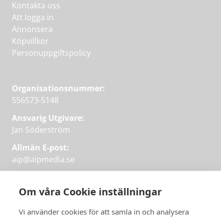
Kontakta oss
Att logga in
Annonsera
Köpvillkor
Personuppgiftspolicy
Organisationsnummer:
556573-5148
Ansvarig Utgivare:
Jan Söderström
Allmän E-post:
aip@aipmedia.se
Kundtjänst:
aip@flowyinfo.se
eller 08-1210 60 40.
Om våra Cookie inställningar
Instagram
LinkedIn
Twitter
Facebook
Vi använder cookies för att samla in och analysera