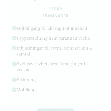
225 KR
I 5 MÅNADER
Full tillgång till allt digitalt innehåll
Papperstidning hem varannan vecka
Inbjudningar till event, seminarium &
samtal
Exklusivt nyhetsbrev flera gånger i
veckan
E-tidning
Mobilapp