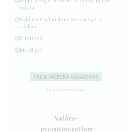
Inbjudningar till event, seminarium &
samtal
Exklusivt nyhetsbrev flera gånger i
veckan
E-tidning
Mobilapp
PRENUMERERA MÅNADSVIS
Prenumerera årsvis
Valårs-
­prenumeration