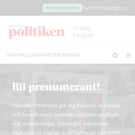
Hoppa
Hoppa
Prenumerera
Nyhetsbrev
Logga In
till
till
innehållet
headern
Söndag
9 Augusti
FÖRSTASIDAN
NYHETER
OPINION
Sök
Bli prenumerant!
Aktuellt i Politiken ger dig löpande exklusiva
och kvalificerade politiska nyheter, analyser
och granskningar. Tidningen utkommer
digitalt med dagliga uppdateringar exklusivt