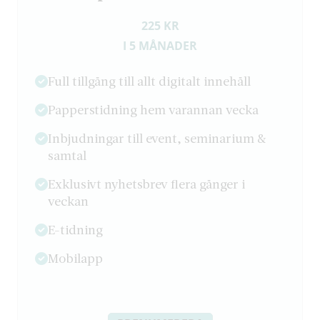
225 KR
I 5 MÅNADER
Full tillgång till allt digitalt innehåll
Papperstidning hem varannan vecka
Inbjudningar till event, seminarium &
samtal
Exklusivt nyhetsbrev flera gånger i
veckan
E-tidning
Mobilapp