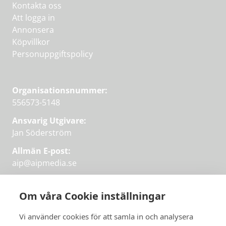
Kontakta oss
Att logga in
Annonsera
Köpvillkor
Personuppgiftspolicy
Organisationsnummer:
556573-5148
Ansvarig Utgivare:
Jan Söderström
Allmän E-post:
aip@aipmedia.se
Kundtjänst:
aip@flowyinfo.se
eller 08-1210 60 40.
Om våra Cookie inställningar
Instagram
LinkedIn
Twitter
Facebook
Vi använder cookies för att samla in och analysera