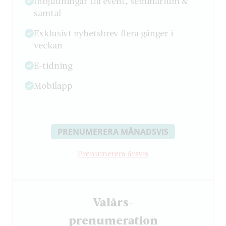
Inbjudningar till event, seminarium &
samtal
Exklusivt nyhetsbrev flera gånger i
veckan
E-tidning
Mobilapp
PRENUMERERA MÅNADSVIS
Prenumerera årsvis
Valårs-
­prenumeration