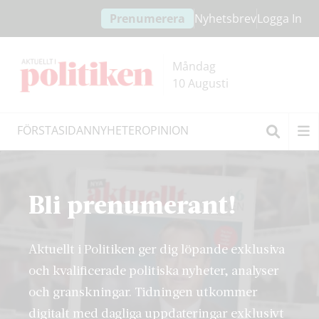
Hoppa
Hoppa
Prenumerera
Nyhetsbrev
Logga In
till
till
innehållet
headern
Måndag
10 Augusti
FÖRSTASIDAN
NYHETER
OPINION
Sök
Bli prenumerant!
Aktuellt i Politiken ger dig löpande exklusiva
och kvalificerade politiska nyheter, analyser
och granskningar. Tidningen utkommer
digitalt med dagliga uppdateringar exklusivt