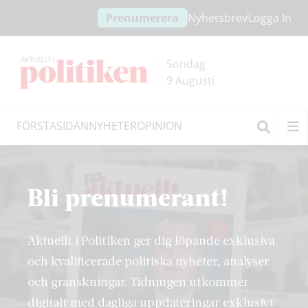
Hoppa
Hoppa
Prenumerera
Nyhetsbrev
Logga In
till
till
innehållet
headern
Söndag
9 Augusti
FÖRSTASIDAN
NYHETER
OPINION
Sök
Bli prenumerant!
Aktuellt i Politiken ger dig löpande exklusiva
och kvalificerade politiska nyheter, analyser
och granskningar. Tidningen utkommer
digitalt med dagliga uppdateringar exklusivt