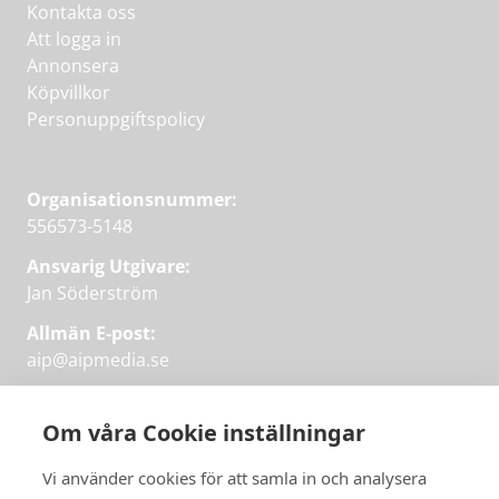
Kontakta oss
Att logga in
Annonsera
Köpvillkor
Personuppgiftspolicy
Organisationsnummer:
556573-5148
Ansvarig Utgivare:
Jan Söderström
Allmän E-post:
aip@aipmedia.se
Kundtjänst:
aip@flowyinfo.se
eller 08-1210 60 40.
Om våra Cookie inställningar
Instagram
LinkedIn
Twitter
Facebook
Vi använder cookies för att samla in och analysera