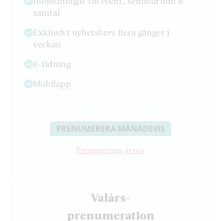
Inbjudningar till event, seminarium &
samtal
Exklusivt nyhetsbrev flera gånger i
veckan
E-tidning
Mobilapp
PRENUMERERA MÅNADSVIS
Prenumerera årsvis
Valårs-
­prenumeration