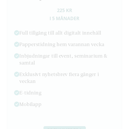
225 KR
I 5 MÅNADER
Full tillgång till allt digitalt innehåll
Papperstidning hem varannan vecka
Inbjudningar till event, seminarium &
samtal
Exklusivt nyhetsbrev flera gånger i
veckan
E-tidning
Mobilapp