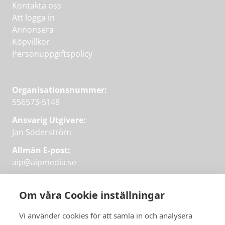
Kontakta oss
Att logga in
Annonsera
Köpvillkor
Personuppgiftspolicy
Organisationsnummer:
556573-5148
Ansvarig Utgivare:
Jan Söderström
Allmän E-post:
aip@aipmedia.se
Kundtjänst:
aip@flowyinfo.se
eller 08-1210 60 40.
Om våra Cookie inställningar
Instagram
LinkedIn
Twitter
Facebook
Vi använder cookies för att samla in och analysera