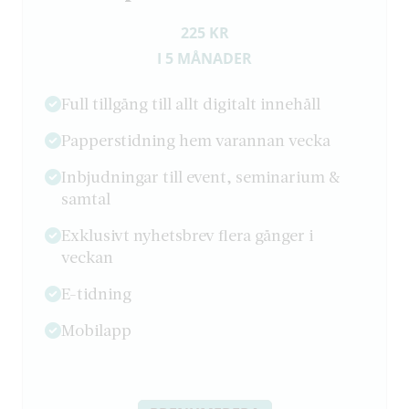
225 KR
I 5 MÅNADER
Full tillgång till allt digitalt innehåll
Papperstidning hem varannan vecka
Inbjudningar till event, seminarium &
samtal
Exklusivt nyhetsbrev flera gånger i
veckan
E-tidning
Mobilapp