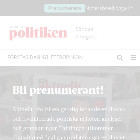
Hoppa
Hoppa
Prenumerera
Nyhetsbrev
Logga In
till
till
innehållet
headern
Söndag
9 Augusti
FÖRSTASIDAN
NYHETER
OPINION
Sök
Bli prenumerant!
Aktuellt i Politiken ger dig löpande exklusiva
och kvalificerade politiska nyheter, analyser
och granskningar. Tidningen utkommer
digitalt med dagliga uppdateringar exklusivt