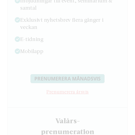
Inbjudningar till event, seminarium &
samtal
Exklusivt nyhetsbrev flera gånger i
veckan
E-tidning
Mobilapp
PRENUMERERA MÅNADSVIS
Prenumerera årsvis
Valårs-
­prenumeration