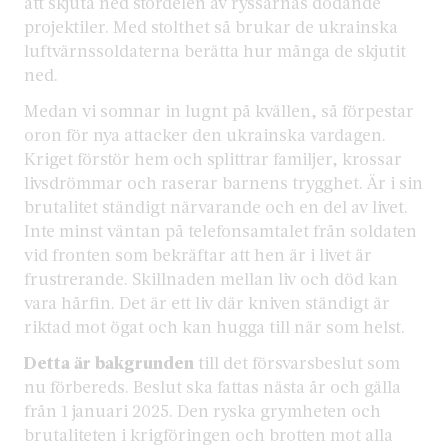
att skjuta ned stordelen av ryssarnas dödande
projektiler. Med stolthet så brukar de ukrainska
luftvärnssoldaterna berätta hur många de skjutit
ned.
Medan vi somnar in lugnt på kvällen, så förpestar
oron för nya attacker den ukrainska vardagen.
Kriget förstör hem och splittrar familjer, krossar
livsdrömmar och raserar barnens trygghet. Är i sin
brutalitet ständigt närvarande och en del av livet.
Inte minst väntan på telefonsamtalet från soldaten
vid fronten som bekräftar att hen är i livet är
frustrerande. Skillnaden mellan liv och död kan
vara hårfin. Det är ett liv där kniven ständigt är
riktad mot ögat och kan hugga till när som helst.
Detta är bakgrunden
till det försvarsbeslut som
nu förbereds. Beslut ska fattas nästa år och gälla
från 1 januari 2025. Den ryska grymheten och
brutaliteten i krigföringen och brotten mot alla