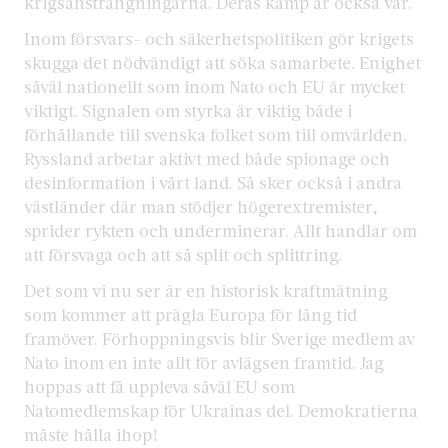
krigsansträngningarna. Deras kamp är också vår.
Inom försvars- och säkerhetspolitiken gör krigets
skugga det nödvändigt att söka samarbete. Enighet
såväl nationellt som inom Nato och EU är mycket
viktigt. Signalen om styrka är viktig både i
förhållande till svenska folket som till omvärlden.
Ryssland arbetar aktivt med både spionage och
desinformation i vårt land. Så sker också i andra
västländer där man stödjer högerextremister,
sprider rykten och underminerar. Allt handlar om
att försvaga och att så split och splittring.
Det som vi nu ser är en historisk kraftmätning
som kommer att prägla Europa för lång tid
framöver. Förhoppningsvis blir Sverige medlem av
Nato inom en inte allt för avlägsen framtid. Jag
hoppas att få uppleva såväl EU som
Natomedlemskap för Ukrainas del. Demokratierna
måste hålla ihop!