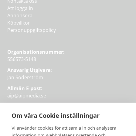
Kontakta oss
Att logga in
Annonsera
Köpvillkor
Personuppgiftspolicy
Organisationsnummer:
556573-5148
Ansvarig Utgivare:
Jan Söderström
Allmän E-post:
aip@aipmedia.se
Kundtjänst:
aip@flowyinfo.se
eller 08-1210 60 40.
Om våra Cookie inställningar
Instagram
LinkedIn
Twitter
Facebook
Vi använder cookies för att samla in och analysera
information om webbplatsens prestanda och