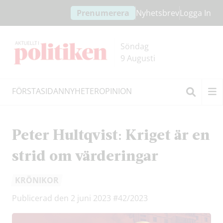
Hoppa
Hoppa
Prenumerera
Nyhetsbrev
Logga In
till
till
innehållet
headern
Söndag
9 Augusti
FÖRSTASIDAN
NYHETER
OPINION
Sök
Peter Hultqvist: Kriget är en
strid om värderingar
KRÖNIKOR
Publicerad den 2 juni 2023
#42/2023