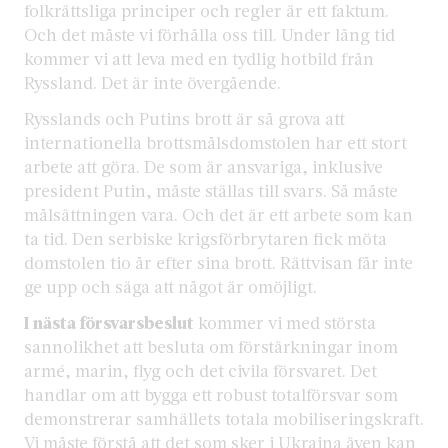
folkrättsliga principer och regler är ett faktum.
Och det måste vi förhålla oss till. Under lång tid
kommer vi att leva med en tydlig hotbild från
Ryssland. Det är inte övergående.
Rysslands och Putins brott är så grova att
internationella brottsmålsdomstolen har ett stort
arbete att göra. De som är ansvariga, inklusive
president Putin, måste ställas till svars. Så måste
målsättningen vara. Och det är ett arbete som kan
ta tid. Den serbiske krigsförbrytaren fick möta
domstolen tio år efter sina brott. Rättvisan får inte
ge upp och säga att något är omöjligt.
I nästa försvarsbeslut
kommer vi med största
sannolikhet att besluta om förstärkningar inom
armé, marin, flyg och det civila försvaret. Det
handlar om att bygga ett robust totalförsvar som
demonstrerar samhällets totala mobiliseringskraft.
Vi måste förstå att det som sker i Ukraina även kan