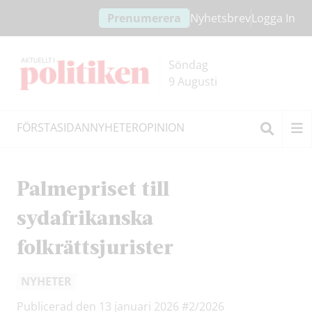
Hoppa
Hoppa
Prenumerera
Nyhetsbrev
Logga In
till
till
innehållet
headern
Söndag
9 Augusti
FÖRSTASIDAN
NYHETER
OPINION
Sök
Palmepriset till
sydafrikanska
folkrättsjurister
NYHETER
Publicerad den 13 januari 2026
#2/2026