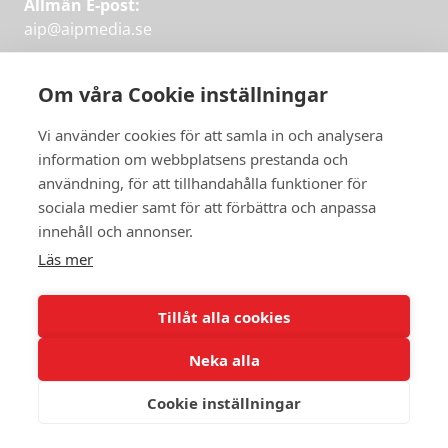
Allmän E-post:
aip@aipmedia.se
Kundtjänst:
aip@flowyinfo.se
eller 08-1210 60 40.
Om våra Cookie inställningar
Instagram
LinkedIn
Twitter
Facebook
Vi använder cookies för att samla in och analysera
information om webbplatsens prestanda och
användning, för att tillhandahålla funktioner för
sociala medier samt för att förbättra och anpassa
Få veckans bästa
innehåll och annonser.
artiklar på mejlen
Läs mer
Prova på,
PRENUMERERA
första månaden
Tillåt alla cookies
gratis.
Neka alla
PRENUMERERA
Cookie inställningar
© 2026 Aktuellt i Politiken.