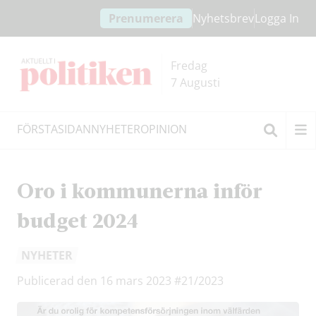
Hoppa
Hoppa
Prenumerera
Nyhetsbrev
Logga In
till
till
innehållet
headern
Fredag
7 Augusti
FÖRSTASIDAN
NYHETER
OPINION
Sök
Oro i kommunerna inför
budget 2024
NYHETER
Publicerad den 16 mars 2023
#21/2023