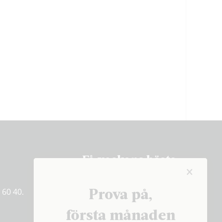
Få veckans bästa
artiklar på mejlen
Prova på,
 60 40.
PRENUMERERA
första månaden