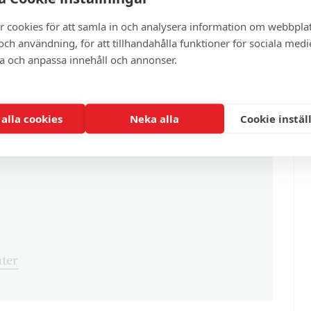
r cookies för att samla in och analysera information om webbpla
artikel?
ch användning, för att tillhandahålla funktioner för sociala medi
ra och anpassa innehåll och annonser.
enna och cirka 100 andra exklusiva och
 alla cookies
Neka alla
Cookie instäl
ter