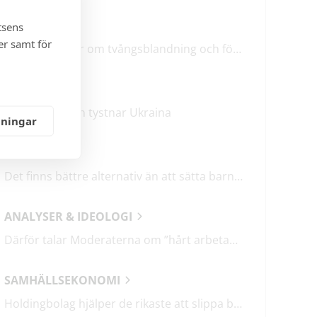
LEDARE
tsens
er samt för
M & SD hycklar om tvångsblandning och förvärrar segregationen
KRÖNIKOR
Mitt i frukosten tystnar Ukraina
lningar
DEBATT
Det finns bättre alternativ än att sätta barn i fängelse
ANALYSER & IDEOLOGI
Därför talar Moderaterna om ”hårt arbetande människor”
SAMHÄLLSEKONOMI
Holdingbolag hjälper de rikaste att slippa betala miljarder i skatt