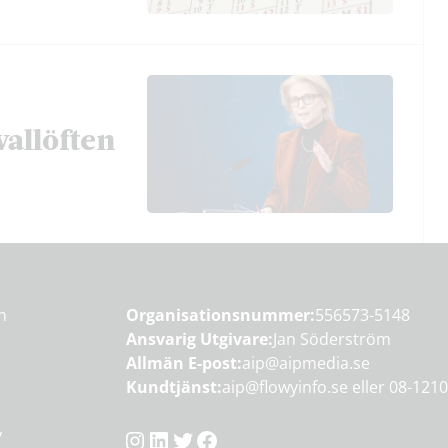
vallöften
en
Organisationsnummer:
556573-5148
Ansvarig Utgivare:
Jan Söderström
Allmän E-post:
aip@aipmedia.se
Kundtjänst:
aip@flowyinfo.se
eller 08-1210
Instagram
LinkedIn
Twitter
Facebook
y