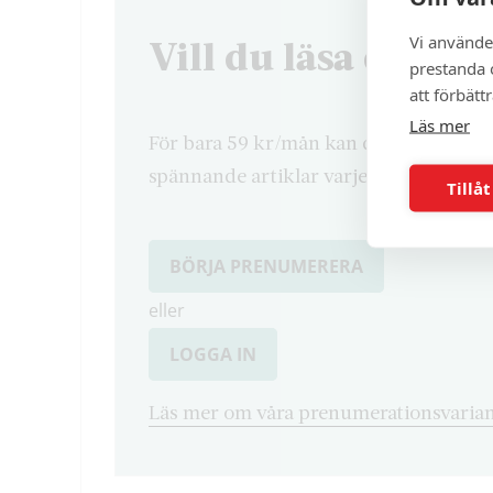
Vi använde
Vill du läsa denna 
prestanda o
att förbätt
Läs mer
För bara 59 kr/mån kan du läsa både d
spännande artiklar varje månad.
Tillåt
BÖRJA PRENUMERERA
eller
LOGGA IN
Läs mer om våra prenumerationsvarian