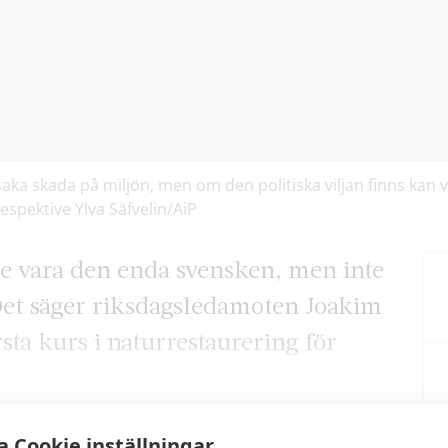
orsaka skada på miljön, men om den politiska viljan finns kan
espektive Ylva Säfvelin/AiP
ulle vara den enda svensken, men inte
Det säger riksdagsledamoten Joakim
sta kurs i naturrestaurering för
 Cookie inställningar