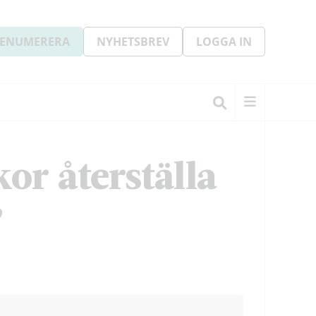
ENUMERERA
NYHETSBREV
LOGGA IN
or återställa
”