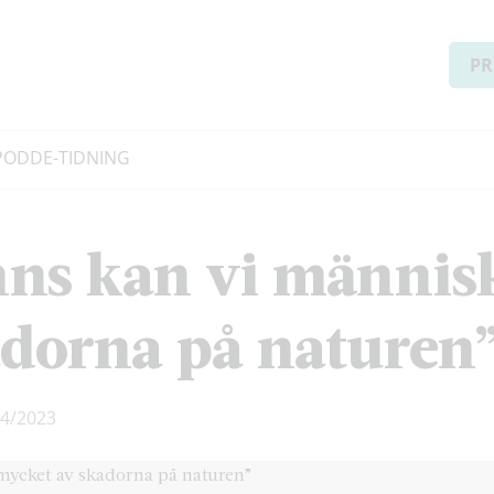
PR
PODD
E-TIDNING
nns kan vi människ
adorna på naturen
4/2023