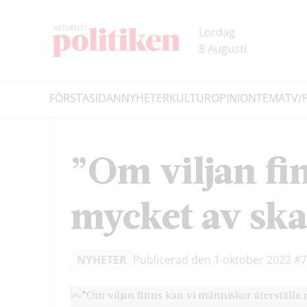
Hoppa
Hoppa
till
till
Lördag
innehållet
headern
8 Augusti
FÖRSTASIDAN
NYHETER
KULTUR
OPINION
TEMA
TV/
Sök
”Om viljan fi
mycket av sk
NYHETER
Publicerad den 1 oktober 2023
#7