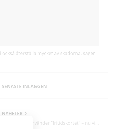
 vi också återställa mycket av skadorna, säger
SENASTE INLÄGGEN
NYHETER
En tredjedel använder ”fritidskortet” – nu vill regeringen utveckla det