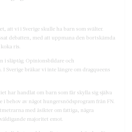
t, att vi i Sverige skulle ha barn som svälter.
issat debatten, med att uppmana den bortskämda
 koka ris.
n i släptåg. Opinionsbildare och
. I Sverige bråkar vi inte längre om dragqueens
et har handlat om barn som får skylla sig själva
 inte i behov av något hungersnödsprogram från FN.
altmetrarna med åsikter om fattiga, några
väldigande majoritet emot.