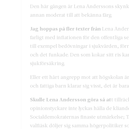
Den här gången är Lena Anderssons skynke 
annan moderat till att bekänna färg.
Jag hoppas på fler texter från
Lena Anderss
farligt med inflationen för den offentliga s
till exempel bedövningar i sjukvården, förr
och det funkade. Den som kokar sitt ris ka
sjukförsäkring.
Eller ett hårt angrepp mot att högskolan är
och fattiga barn klarar sig visst, det är bar
Skulle Lena Andersson göra så at
t tillr
opinionstyckare inte lyckas hålla de kliand
Socialdemokraternas finaste utmärkelse; 
valfläsk döljer sig samma högerpolitiker so