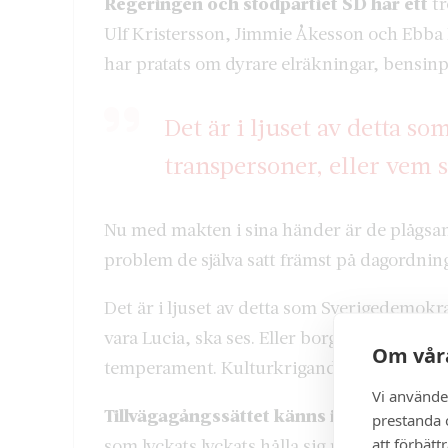
Regeringen och stödpartiet SD har ett
tr
Ulf Kristersson, Jimmie Åkesson och Ebba
har pratats om dyrare elräkningar, bensinp
Det är i ljuset av detta 
transpersoner, eller vem s
Nu med makten i sina händer är de plågsamt
problem de själva satt främst på dagordnin
Det är i ljuset av detta som Sverigedemokr
vara Lucia, ska ses. Eller borgerliga opini
Om våra
temperament. Kulturkrigande.
Vi använde
Tillvägagångssättet känns igen.
Blickar v
prestanda o
att förbätt
som lyckats lyckats hålla sig relevanta – t