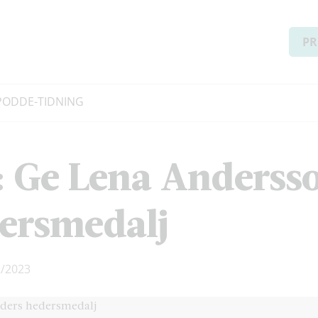
PR
PODD
E-TIDNING
: Ge Lena Anderss
ersmedalj
/2023