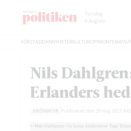
Hoppa
Hoppa
till
till
Torsdag
innehållet
headern
6 Augusti
FÖRSTASIDAN
NYHETER
KULTUR
OPINION
TEMA
TV/
Sök
Nils Dahlgren
Erlanders hed
KRÖNIKOR
Publicerad den 29 maj 2023
#42