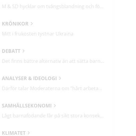
M & SD hycklar om tvångsblandning och förvärrar segregationen
KRÖNIKOR
Mitt i frukosten tystnar Ukraina
DEBATT
Det finns bättre alternativ än att sätta barn i fängelse
ANALYSER & IDEOLOGI
Därför talar Moderaterna om ”hårt arbetande människor”
SAMHÄLLSEKONOMI
Lågt barnafödande får på sikt stora konsekvenser
KLIMATET