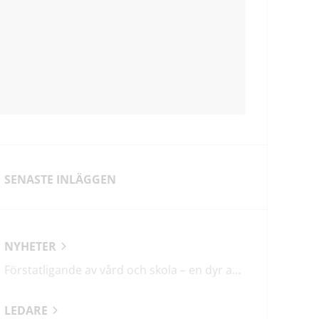
SENASTE INLÄGGEN
NYHETER
Förstatligande av vård och skola – en dyr affär med osäkert utfall
LEDARE