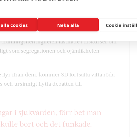
till att handla om påstått våldsamma mexikaner
ölja de verkliga konflikterna.
 alla cookies
Neka alla
Cookie instäl
amslog SD debatten om migration och integration,
 främlingsfientligheten fastnade i diskurser om
idigt som segregationen och ojämlikheten
e flyr ifrån dem, kommer SD fortsätta vifta röda
 och ursinnigt flytta debatten till
gar i sjukvården, förr bet man
 skulle bort och det funkade.