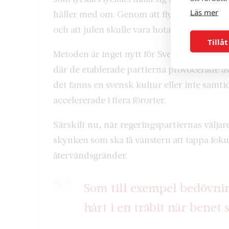
Läs mer
håller med om. Genom att flytta debatten 
och att julen skulle vara hotad lyckas man d
Tillåt
Metoden är inget nytt för Sverige. Länge l
där de etablerade partierna provocerade av
det fanns en svensk kultur eller inte samt
accelererade i flera förorter.
Särskilt nu, när regeringspartiernas väljar
skynken som ska få vänstern att tappa fokus
återvändsgränder.
Som till exempel bedövnin
hårt i en träbit när benet