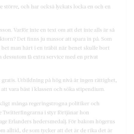
större, och har också lyckats locka en och en
on. Varför inte en text om att det inte alls är så
ektorn? Det finns ju massor att spara in på. Som
 bet man hårt i en träbit när benet skulle bort
n dessutom få extra service med en privat
 gratis. Utbildning på hög nivå är ingen rättighet,
a att vara bäst i klassen och söka stipendium.
äckligt många regeringstrogna politiker och
e Twitterfingrarna i styr förtjänar hon
Tage Erlanders hedersmedalj. För bakom högerns
m alltid, de som tycker att det är de rika det är