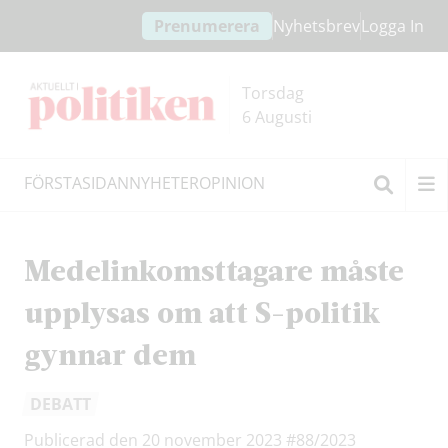
Hoppa
Hoppa
Prenumerera
Nyhetsbrev
Logga In
till
till
innehållet
headern
Torsdag
6 Augusti
FÖRSTASIDAN
NYHETER
OPINION
Sök
Medelinkomsttagare måste
upplysas om att S-politik
gynnar dem
DEBATT
Publicerad den 20 november 2023
#88/2023