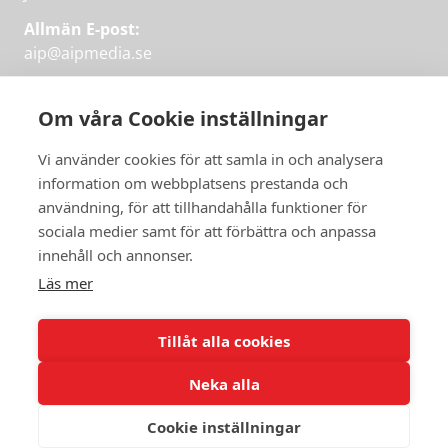
Allmän E-post:
aip@aipmedia.se
Kundtjänst:
aip@flowyinfo.se
eller 08-1210 60 40.
Om våra Cookie inställningar
Instagram
LinkedIn
Twitter
Facebook
Vi använder cookies för att samla in och analysera
information om webbplatsens prestanda och
användning, för att tillhandahålla funktioner för
sociala medier samt för att förbättra och anpassa
Få veckans bästa
innehåll och annonser.
artiklar på mejlen
Läs mer
Prova på,
PRENUMERERA
första månaden
Tillåt alla cookies
gratis.
Neka alla
PRENUMERERA
Cookie inställningar
© 2026 Aktuellt i Politiken.