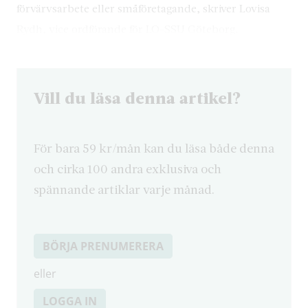
förvärvsarbete eller småföretagande, skriver Lovisa
Rydh, vice ordförande för LO-SSU Göteborg.
Vill du läsa denna artikel?
För bara 59 kr/mån kan du läsa både denna
och cirka 100 andra exklusiva och
spännande artiklar varje månad.
BÖRJA PRENUMERERA
eller
LOGGA IN