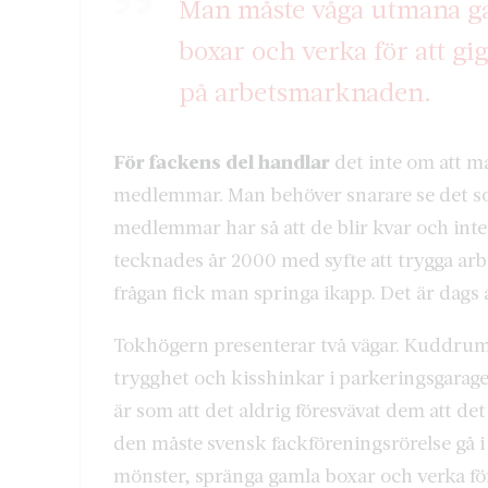
Man måste våga utmana g
boxar och verka för att gi
på arbetsmarknaden.
För fackens del handlar
det inte om att m
medlemmar. Man behöver snarare se det s
medlemmar har så att de blir kvar och inte
tecknades år 2000 med syfte att trygga ar
frågan fick man springa ikapp. Det är dags a
Tokhögern presenterar två vägar. Kuddrum 
trygghet och kisshinkar i parkeringsgarage 
är som att det aldrig föresvävat dem att det
den måste svensk fackföreningsrörelse gå 
mönster, spränga gamla boxar och verka för 