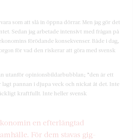
 vara som att slå in öppna dörrar. Men jag gör det
yntet. Sedan jag arbetade intensivt med frågan på
g-ekonomins förödande konsekvenser. Både i dag,
orgon för vad den riskerar att göra med svensk
n utanför opinionsbildarbubblan; ”den är ett
agt pannan i djupa veck och nickat åt det. Inte
ckligt kraftfullt. Inte heller svensk
ekonomin en efterlängtad
samhälle. För dem stavas gig-