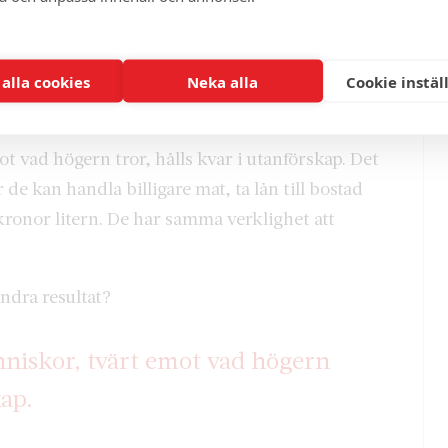
m arbetar för företag som gjort det till en
vis åligger en arbetsgivare. Ansvar kostar nämligen
re ses som en slit- och slängvara så finns ingen
 alla cookies
Neka alla
Cookie instäl
t vad högern tror, hålls kvar i utanförskap. Det
de kan handla billigare mat, ta lån till bostad
o kronor litern. De har samma verklighet att
ndra resultat?
nniskor, tvärt emot vad högern
kap.