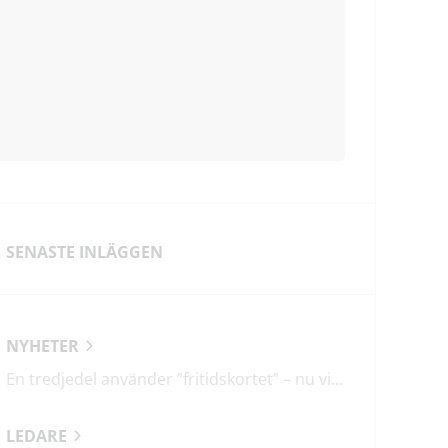
SENASTE INLÄGGEN
NYHETER
En tredjedel använder ”fritidskortet” – nu vill regeringen utveckla det
LEDARE