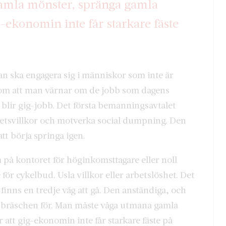
amla mönster, spränga gamla
g-ekonomin inte får starkare fäste
an ska engagera sig i människor som inte är
om att man värnar om de jobb som dagens
 blir gig-jobb. Det första bemanningsavtalet
betsvillkor och motverka social dumpning. Den
tt börja springa igen.
på kontoret för höginkomsttagare eller noll
för cykelbud. Usla villkor eller arbetslöshet. Det
 finns en tredje väg att gå. Den anständiga, och
i bräschen för. Man måste våga utmana gamla
att gig-ekonomin inte får starkare fäste på