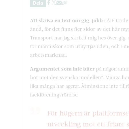
Dela
Att skriva en text om gig-jobb
i AiP torde
ändå, för det finns fler sidor av det här m
Transport har jag skrikit mig hes över gi
för människor som utnyttjas i den, och i m
arbetsmarknad.
Argumentet som inte biter
på någon anna
hot mot den svenska modellen”. Många har l
lika många har agerat. Åtminstone inte tillrä
fackföreningsrörelse.
För högern är plattforms
utveckling mot ett friare 