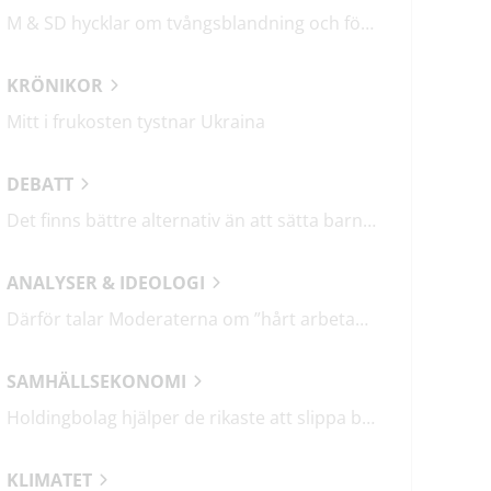
M & SD hycklar om tvångsblandning och förvärrar segregationen
KRÖNIKOR
Mitt i frukosten tystnar Ukraina
DEBATT
Det finns bättre alternativ än att sätta barn i fängelse
ANALYSER & IDEOLOGI
Därför talar Moderaterna om ”hårt arbetande människor”
SAMHÄLLSEKONOMI
Holdingbolag hjälper de rikaste att slippa betala miljarder i skatt
KLIMATET