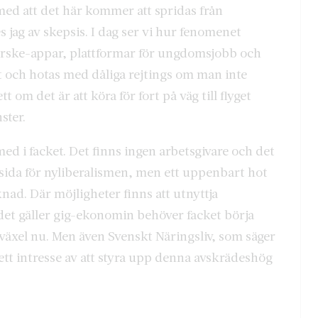
med att det här kommer att spridas från
jag av skepsis. I dag ser vi hur fenomenet
erske-appar, plattformar för ungdomsjobb och
kt och hotas med dåliga rejtings om man inte
t om det är att köra för fort på väg till flyget
nster.
ed i facket. Det finns ingen arbetsgivare och det
ppsida för nyliberalismen, men ett uppenbart hot
ad. Där möjligheter finns att utnyttja
et gäller gig-ekonomin behöver facket börja
a växel nu. Men även Svenskt Näringsliv, som säger
tt intresse av att styra upp denna avskrädeshög