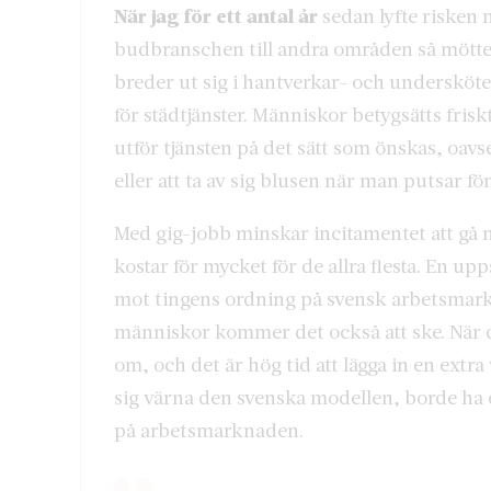
När jag för ett antal år
sedan lyfte risken 
budbranschen till andra områden så möttes 
breder ut sig i hantverkar- och undersköt
för städtjänster. Människor betygsätts fris
utför tjänsten på det sätt som önskas, oavset
eller att ta av sig blusen när man putsar fö
Med gig-jobb minskar incitamentet att gå m
kostar för mycket för de allra flesta. En u
mot tingens ordning på svensk arbetsmarkn
människor kommer det också att ske. När d
om, och det är hög tid att lägga in en extr
sig värna den svenska modellen, borde ha e
på arbetsmarknaden.