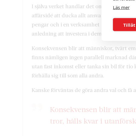
I själva verket handlar det om människor so
Läs mer
affärsidé att ducka allt ansvar som vanligt
pengar och i en verksamhet där varje arbeta
Tillåt
anledning att investera i dem.
Konsekvensen blir att människor, tvärt emo
finns nämligen ingen parallell marknad där 
utan fast inkomst eller tanka sin bil för ti
förhålla sig till som alla andra.
Kanske förväntas de göra andra val och få a
Konsekvensen blir att mä
tror, hålls kvar i utanförs