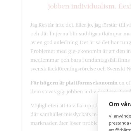
jobben individualism, flex
Jag förstår inte det. Eller jo, jag förstår ti
och där linjerna blir suddiga utkämpar man
av en god anledning. Det är så det har fung
Problemet med gig-ekonomin är att den in
medlemmar och bara i undantagsfall finns e
svensk fackföreningsrörelse och Svenskt N
För högern är plattformsekonomin
en ef
dem stavas gig-jobben individualism, flexib
Om våra
Möjligheten att ta vilka uppdrag man vill, v
där samhället misslyckats med att skapa sy
Vi använde
marknaden åter löser problemet. Saken är b
prestanda o
att förbätt