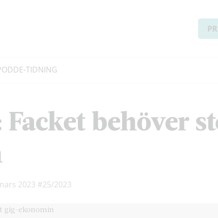
PR
PODD
E-TIDNING
 Facket behöver s
n
 mars 2023
#25/2023