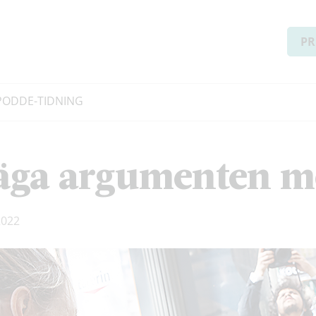
PR
PODD
E-TIDNING
äga argumenten m
2022