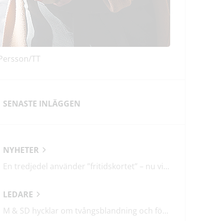
 Persson/TT
SENASTE INLÄGGEN
NYHETER
En tredjedel använder ”fritidskortet” – nu vill regeringen utveckla det
LEDARE
M & SD hycklar om tvångsblandning och förvärrar segregationen