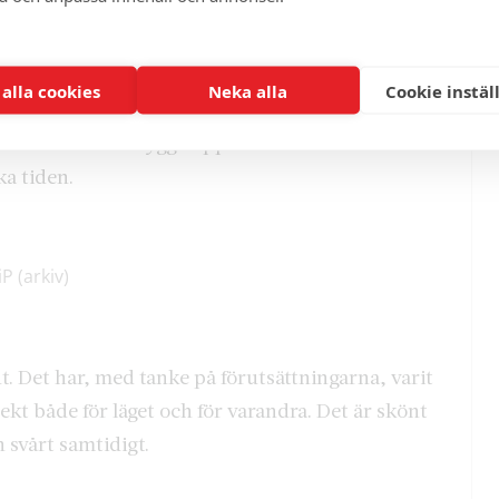
r Sveriges riksdag och med regeringen.
ttat det här beslutet i dag sett till
dre förutsättningar att kunna bygga
 alla cookies
Neka alla
Cookie instäl
rsom Finland har trätt in är det den enda vägen vi
länderna för att bygga upp en säkerhetsstruktur
ka tiden.
 (arkiv)
lut. Det har, med tanke på förutsättningarna, varit
pekt både för läget och för varandra. Det är skönt
h svårt samtidigt.