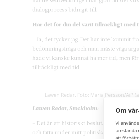
händelseutvecklingen har gjort att det vux
dialogprocess bidragit till.
Har det för din del varit tillräckligt med 
– Ja, det tycker jag. Det har inte kommit f
bedömningsfråga och man måste väga argum
hade vi kanske kunnat ha mer tid, men för p
tillräckligt med tid.
Lawen Redar. Foto: Maria Persson/AiP (a
Lawen Redar, Stockholm:
Om våra
– Det är ett historiskt beslut. Det är det s
Vi använde
prestanda o
och fatta under mitt politiska liv. Det är int
att förbätt