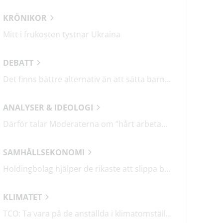
KRÖNIKOR
Mitt i frukosten tystnar Ukraina
DEBATT
Det finns bättre alternativ än att sätta barn i fängelse
ANALYSER & IDEOLOGI
Därför talar Moderaterna om ”hårt arbetande människor”
SAMHÄLLSEKONOMI
Holdingbolag hjälper de rikaste att slippa betala miljarder i skatt
KLIMATET
TCO: Ta vara på de anställda i klimatomställningen