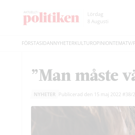
Hoppa
Hoppa
till
till
Lördag
innehållet
headern
8 Augusti
FÖRSTASIDAN
NYHETER
KULTUR
OPINION
TEMA
TV/
Sök
”Man måste v
NYHETER
Publicerad den 15 maj 2022
#38/