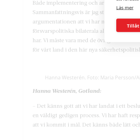
Både implementering och arbetet framåt fö
Läs mer
Sammanfattningsvis är jag stolt över att ha fa
argumentationen att vi har mindre och min
Tillåt
försvarspolitiska bilaterala allianser. Efte
har. Vi måste vara med de övriga nordiska 
för vårt land i den här nya säkerhetspolitis
Hanna Westerén. Foto: Maria Persson/AiP
Hanna Westerén, Gotland:
– Det känns gott att vi har landat i ett bes
en väldigt gedigen process. Vi har haft res
att vi kommit i mål. Det känns både lätt oc