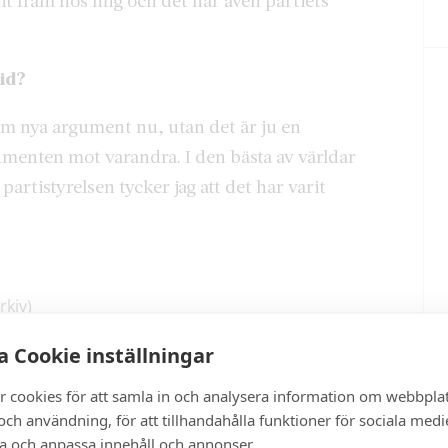
it fram hos mig och det har även partiets
tid?
ram nya argument nu, utan det är ju en
enten mot varandra. I den bästa av världar
artistyrelsen tycker jag att det har varit
rkiv)
 Cookie inställningar
törsta politiska beslutet jag kommer få vara med
r cookies för att samla in och analysera information om webbpla
ch användning, för att tillhandahålla funktioner för sociala medi
e ett färdigt arbete, det här kommer att ta tid.
ra och anpassa innehåll och annonser.