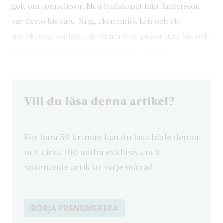
gott om tomteluvor. Men budskapet från Andersson
var desto bistrare. Krig, ekonomisk kris och ett
uppskruvat tonläge i debatten som piskar upp hat och
hot, var några ämnen hon berörde i sitt tal.
Vill du läsa denna artikel?
För bara 59 kr/mån kan du läsa både denna
och cirka 100 andra exklusiva och
spännande artiklar varje månad.
BÖRJA PRENUMERERA