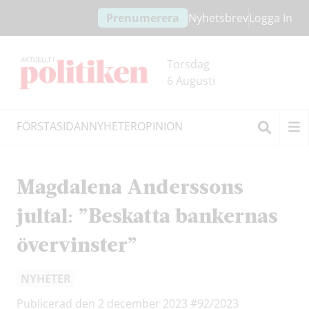
Hoppa
Hoppa
Prenumerera
Nyhetsbrev
Logga In
till
till
innehållet
headern
Torsdag
6 Augusti
FÖRSTASIDAN
NYHETER
OPINION
Sök
Magdalena Anderssons
jultal: ”Beskatta bankernas
övervinster”
NYHETER
Publicerad den 2 december 2023
#92/2023