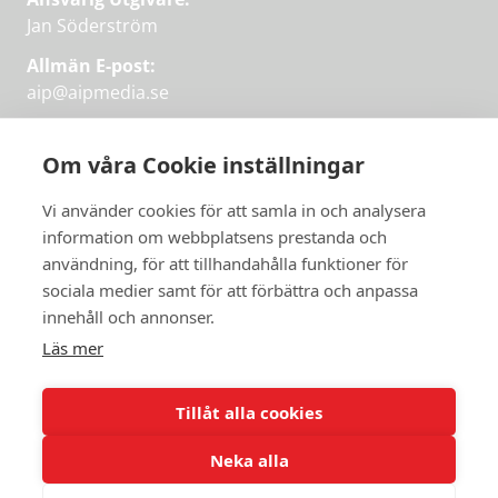
Jan Söderström
Allmän E-post:
aip@aipmedia.se
Kundtjänst:
aip@flowyinfo.se
eller 08-1210 60 40.
Om våra Cookie inställningar
Instagram
LinkedIn
Twitter
Facebook
Vi använder cookies för att samla in och analysera
information om webbplatsens prestanda och
användning, för att tillhandahålla funktioner för
sociala medier samt för att förbättra och anpassa
Få veckans bästa
innehåll och annonser.
artiklar på mejlen
Läs mer
Prova på,
PRENUMERERA
första månaden
Tillåt alla cookies
gratis.
Neka alla
PRENUMERERA