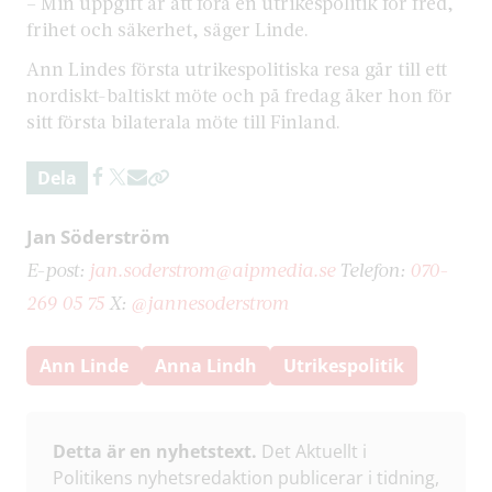
– Min uppgift är att föra en utrikespolitik för fred,
frihet och säkerhet, säger Linde.
Ann Lindes första utrikespolitiska resa går till ett
nordiskt-baltiskt möte och på fredag åker hon för
sitt första bilaterala möte till Finland.
Dela
Jan Söderström
E-post:
jan.soderstrom@aipmedia.se
Telefon:
070-
269 05 75
X:
@jannesoderstrom
Ann Linde
Anna Lindh
Utrikespolitik
Detta är en nyhetstext.
Det Aktuellt i
Politikens nyhetsredaktion publicerar i tidning,