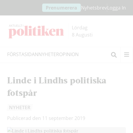
Hoppa
Hoppa
Prenumerera
Nyhetsbrev
Logga In
till
till
innehållet
headern
Lördag
8 Augusti
FÖRSTASIDAN
NYHETER
OPINION
Sök
Linde i Lindhs politiska
fotspår
NYHETER
Publicerad den 11 september 2019