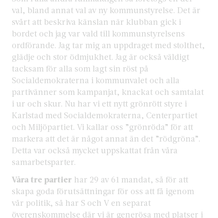
val, bland annat val av ny kommunstyrelse. Det är
svårt att beskriva känslan när klubban gick i
bordet och jag var vald till kommunstyrelsens
ordförande. Jag tar mig an uppdraget med stolthet,
glädje och stor ödmjukhet. Jag är också väldigt
tacksam för alla som lagt sin röst på
Socialdemokraterna i kommunvalet och alla
partivänner som kampanjat, knackat och samtalat
i ur och skur. Nu har vi ett nytt grönrött styre i
Karlstad med Socialdemokraterna, Centerpartiet
och Miljöpartiet. Vi kallar oss ”grönröda” för att
markera att det är något annat än det ”rödgröna”.
Detta var också mycket uppskattat från våra
samarbetsparter.
Våra tre partier
har 29 av 61 mandat, så för att
skapa goda förutsättningar för oss att få igenom
vår politik, så har S och V en separat
överenskommelse där vi är generösa med platser i