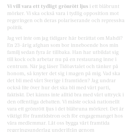
Vi vill vara ett tydligt grönrött ljus
i ett blåbrunt
mörker. Vi ska också vara i tydlig opposition mot
regeringen och deras polariserande och repressiva
politik.
Jag vet inte om jag tidigare här berättat om Mahdi?
En 23-årig afghan som bor inneboende hos min
familj sedan fyra år tillbaka. Han har utbildat sig
till kock och arbetar nu på en restaurang inne i
centrum. När jag läser Tidöavtalet och tänker på
honom, så knyter det sig i magen på mig. Vad ska
det bli med vårt Sverige i framtiden? Jag undrar
också lite över hur det ska bli med vårt parti,
faktiskt. Det känns inte alltid bra med vårt uttryck i
den offentliga debatten. Vi måste också nationellt
vara ett grönrött ljus i det blåbruna mörkret. Det är
viktigt för framtidstron och för engagemanget hos
våra medlemmar. Låt oss bygga vårt framtida
regeringsunderlag underifrån genom