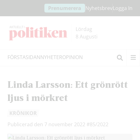
Hoppa
Hoppa
Prenumerera
Nyhetsbrev
Logga In
till
till
innehållet
headern
Lördag
8 Augusti
FÖRSTASIDAN
NYHETER
OPINION
Sök
Linda Larsson: Ett grönrött
ljus i mörkret
KRÖNIKOR
Publicerad den 7 november 2022
#85/2022