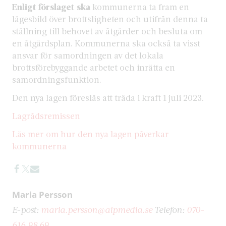
Enligt förslaget ska
kommunerna ta fram en
lägesbild över brottsligheten och utifrån denna ta
ställning till behovet av åtgärder och besluta om
en åtgärdsplan. Kommunerna ska också ta visst
ansvar för samordningen av det lokala
brottsförebyggande arbetet och inrätta en
samordningsfunktion.
Den nya lagen föreslås att träda i kraft 1 juli 2023.
Lagrådsremissen
Läs mer om hur den nya lagen påverkar
kommunerna
Maria Persson
E-post:
maria.persson@aipmedia.se
Telefon:
070-
616 98 69