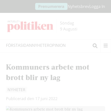
Hoppa
Hoppa
Prenumerera
Nyhetsbrev
Logga In
till
till
innehållet
headern
Söndag
9 Augusti
FÖRSTASIDAN
NYHETER
OPINION
Sök
Kommuners arbete mot
brott blir ny lag
NYHETER
Publicerad den 17 juni 2022