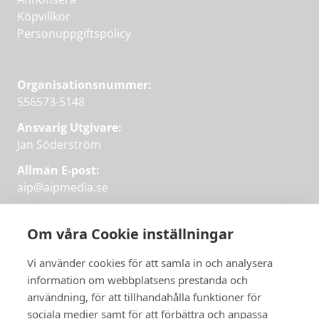
Köpvillkor
Personuppgiftspolicy
Organisationsnummer:
556573-5148
Ansvarig Utgivare:
Jan Söderström
Allmän E-post:
aip@aipmedia.se
Kundtjänst:
aip@flowyinfo.se
eller 08-1210 60 40.
Om våra Cookie inställningar
Instagram
LinkedIn
Twitter
Facebook
Vi använder cookies för att samla in och analysera
information om webbplatsens prestanda och
användning, för att tillhandahålla funktioner för
sociala medier samt för att förbättra och anpassa
Få veckans bästa