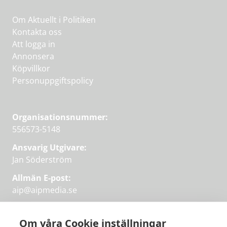
Om Aktuellt i Politiken
Kontakta oss
Att logga in
Annonsera
Köpvillkor
Personuppgiftspolicy
Organisationsnummer:
556573-5148
Ansvarig Utgivare:
Jan Söderström
Allmän E-post:
aip@aipmedia.se
Kundtjänst:
aip@flowyinfo.se
eller 08-1210 60 40.
Om våra Cookie inställningar