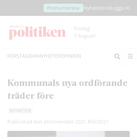
Hoppa
Hoppa
Prenumerera
Nyhetsbrev
Logga In
till
till
innehållet
headern
Fredag
7 Augusti
FÖRSTASIDAN
NYHETER
OPINION
Sök
Kommunals nya ordförande
träder före
NYHETER
Publicerad den 24 november 2021
#56/2021