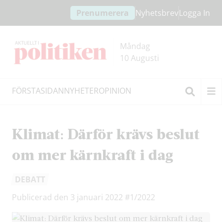
Hoppa
Hoppa
Prenumerera
Nyhetsbrev
Logga In
till
till
innehållet
headern
Måndag
10 Augusti
FÖRSTASIDAN
NYHETER
OPINION
Sök
Klimat: Därför krävs beslut
om mer kärnkraft i dag
DEBATT
Publicerad den 3 januari 2022
#1/2022