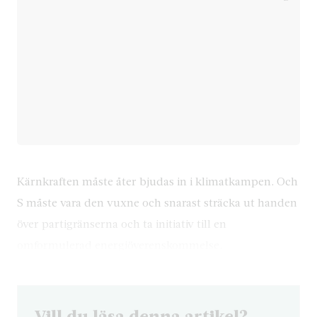
Kärnkraften måste åter bjudas in i klimatkampen. Och
S måste vara den vuxne och snarast sträcka ut handen
över partigränserna och ta initiativ till en
omformulerad energiöverenskommelse.
Vill du läsa denna artikel?