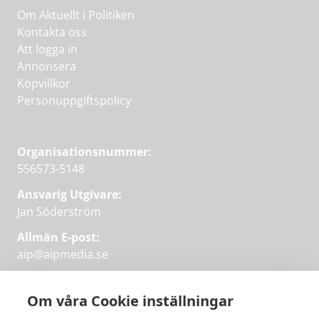
Om Aktuellt i Politiken
Kontakta oss
Att logga in
Annonsera
Köpvillkor
Personuppgiftspolicy
Organisationsnummer:
556573-5148
Ansvarig Utgivare:
Jan Söderström
Allmän E-post:
aip@aipmedia.se
Kundtjänst:
aip@flowyinfo.se
eller 08-1210 60 40.
Om våra Cookie inställningar