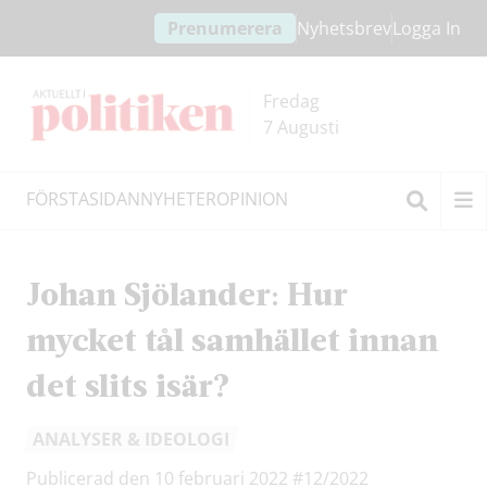
Hoppa
Hoppa
Prenumerera
Nyhetsbrev
Logga In
till
till
innehållet
headern
Fredag
7 Augusti
FÖRSTASIDAN
NYHETER
OPINION
Sök
Johan Sjölander: Hur
mycket tål samhället innan
det slits isär?
ANALYSER & IDEOLOGI
Publicerad den 10 februari 2022
#12/2022