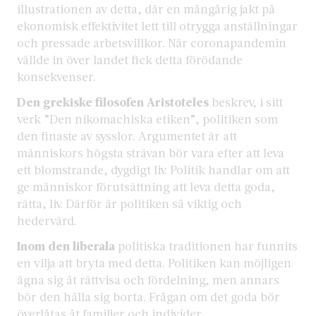
illustrationen av detta, där en mångårig jakt på
ekonomisk effektivitet lett till otrygga anställningar
och pressade arbetsvillkor. När coronapandemin
vällde in över landet fick detta förödande
konsekvenser.
Den grekiske filosofen Aristoteles
beskrev, i sitt
verk ”Den nikomachiska etiken”, politiken som
den finaste av sysslor. Argumentet är att
människors högsta strävan bör vara efter att leva
ett blomstrande, dygdigt liv. Politik handlar om att
ge människor förutsättning att leva detta goda,
rätta, liv. Därför är politiken så viktig och
hedervärd.
Inom den liberala
politiska traditionen har funnits
en vilja att bryta med detta. Politiken kan möjligen
ägna sig åt rättvisa och fördelning, men annars
bör den hålla sig borta. Frågan om det goda bör
överlåtas åt familjer och individer.