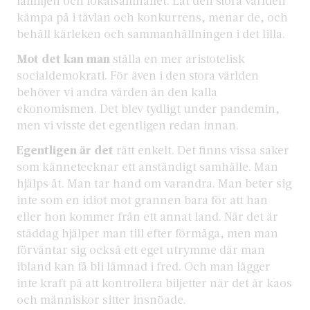
familjen och lokalsamhället. Låt den stora världen
kämpa på i tävlan och konkurrens, menar de, och
behåll kärleken och sammanhållningen i det lilla.
Mot det kan man
ställa en mer aristotelisk
socialdemokrati. För även i den stora världen
behöver vi andra värden än den kalla
ekonomismen. Det blev tydligt under pandemin,
men vi visste det egentligen redan innan.
Egentligen är det
rätt enkelt. Det finns vissa saker
som kännetecknar ett anständigt samhälle. Man
hjälps åt. Man tar hand om varandra. Man beter sig
inte som en idiot mot grannen bara för att han
eller hon kommer från ett annat land. När det är
städdag hjälper man till efter förmåga, men man
förväntar sig också ett eget utrymme där man
ibland kan få bli lämnad i fred. Och man lägger
inte kraft på att kontrollera biljetter när det är kaos
och människor sitter insnöade.