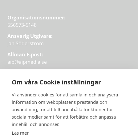
Organisationsnummer:
556573-5148
Ansvarig Utgivare:
Jan Söderström
Allmän E-post:
aip@aipmedia.se
Kundtjänst:
aip@flowyinfo.se
eller 08-1210 60 40.
Om våra Cookie inställningar
Instagram
LinkedIn
Twitter
Facebook
Vi använder cookies för att samla in och analysera
information om webbplatsens prestanda och
användning, för att tillhandahålla funktioner för
sociala medier samt för att förbättra och anpassa
Få veckans bästa
innehåll och annonser.
artiklar på mejlen
Läs mer
Prova på,