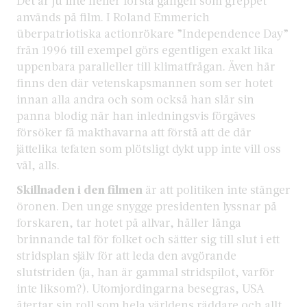
Det är ju inte heller första gången som greppet
används på film. I Roland Emmerich
überpatriotiska actionrökare ”Independence Day”
från 1996 till exempel görs egentligen exakt lika
uppenbara paralleller till klimatfrågan. Även här
finns den där vetenskapsmannen som ser hotet
innan alla andra och som också han slår sin
panna blodig när han inledningsvis förgäves
försöker få makthavarna att förstå att de där
jättelika tefaten som plötsligt dykt upp inte vill oss
väl, alls.
Skillnaden i den filmen
är att politiken inte stänger
öronen. Den unge snygge presidenten lyssnar på
forskaren, tar hotet på allvar, håller långa
brinnande tal för folket och sätter sig till slut i ett
stridsplan själv för att leda den avgörande
slutstriden (ja, han är gammal stridspilot, varför
inte liksom?). Utomjordingarna besegras, USA
återtar sin roll som hela världens räddare och allt