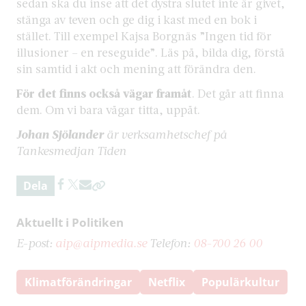
sedan ska du inse att det dystra slutet inte är givet,
stänga av teven och ge dig i kast med en bok i
stället. Till exempel Kajsa Borgnäs ”Ingen tid för
illusioner – en reseguide”. Läs på, bilda dig, förstå
sin samtid i akt och mening att förändra den.
För det finns också vägar framåt
. Det går att finna
dem. Om vi bara vågar titta, uppåt.
Johan Sjölander
är verksamhetschef på
Tankesmedjan Tiden
Dela
Aktuellt i Politiken
E-post:
aip@aipmedia.se
Telefon:
08-700 26 00
Klimatförändringar
Netflix
Populärkultur