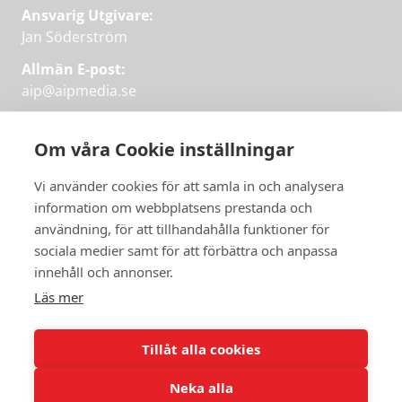
Ansvarig Utgivare:
Jan Söderström
Allmän E-post:
aip@aipmedia.se
Kundtjänst:
aip@flowyinfo.se
eller 08-1210 60 40.
Om våra Cookie inställningar
Instagram
LinkedIn
Twitter
Facebook
Vi använder cookies för att samla in och analysera
information om webbplatsens prestanda och
användning, för att tillhandahålla funktioner för
Få veckans bästa
sociala medier samt för att förbättra och anpassa
Få veckans bästa
innehåll och annonser.
artiklar i mejlen
artiklar på mejlen
Läs mer
Chefredaktör Jan Söderström tipsar
PRENUMERERA
varje vecka om våra mest intressanta
Tillåt alla cookies
artiklar.
Neka alla