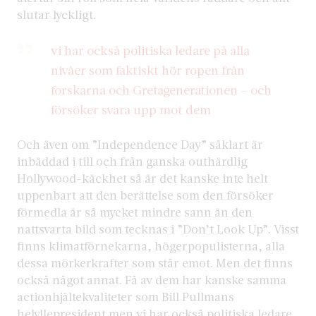
slutar lyckligt.
vi har också politiska ledare på alla
nivåer som faktiskt hör ropen från
forskarna och Gretagenerationen – och
försöker svara upp mot dem
Och även om ”Independence Day” såklart är
inbäddad i till och från ganska outhärdlig
Hollywood-käckhet så är det kanske inte helt
uppenbart att den berättelse som den försöker
förmedla är så mycket mindre sann än den
nattsvarta bild som tecknas i ”Don’t Look Up”. Visst
finns klimatförnekarna, högerpopulisterna, alla
dessa mörkerkrafter som står emot. Men det finns
också något annat. Få av dem har kanske samma
actionhjältekvaliteter som Bill Pullmans
helyllepresident men vi har också politiska ledare