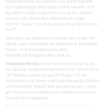
uppväxts rädsla för bomben och det förödande
kärnvapenkriget som skulle utrota oss alla. Och
jag tillhör också en generation som har dansat
tryckare till Alphavilles ödesmättade fråga i
Forever Young: ”Are they gonna drop the bomb or
not?”
Men även om rädslan har funnits där så blev det
aldrig något förödande kärnvapenkrig. Pandemin
hände. Och konsekvenserna från
klimatförändringarna sker, just nu.
Vi kan inte förstå
just vår tid om vi inte tar in det.
För den där symboliska kometen som ”Don’t Look
Up” handlar om är på väg. På riktigt. Och de
reaktioner som filmen i sitt satiriska språk skildrar
och överdriver (om än inte särskilt mycket, vilket
gör humorn så skrämmande träffande) kan vi se
exempel på dagligdags.