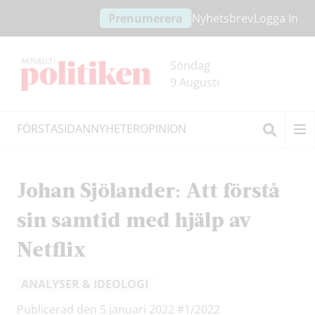
Hoppa
Hoppa
Prenumerera
Nyhetsbrev
Logga In
till
till
innehållet
headern
Söndag
9 Augusti
FÖRSTASIDAN
NYHETER
OPINION
Sök
Johan Sjölander: Att förstå
sin samtid med hjälp av
Netflix
ANALYSER & IDEOLOGI
Publicerad den 5 januari 2022
#1/2022