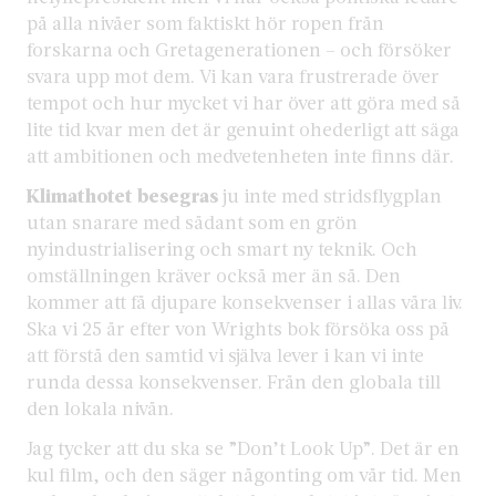
på alla nivåer som faktiskt hör ropen från
forskarna och Gretagenerationen – och försöker
svara upp mot dem. Vi kan vara frustrerade över
tempot och hur mycket vi har över att göra med så
lite tid kvar men det är genuint ohederligt att säga
att ambitionen och medvetenheten inte finns där.
Klimathotet besegras
ju inte med stridsflygplan
utan snarare med sådant som en grön
nyindustrialisering och smart ny teknik. Och
omställningen kräver också mer än så. Den
kommer att få djupare konsekvenser i allas våra liv.
Ska vi 25 år efter von Wrights bok försöka oss på
att förstå den samtid vi själva lever i kan vi inte
runda dessa konsekvenser. Från den globala till
den lokala nivån.
Jag tycker att du ska se ”Don’t Look Up”. Det är en
kul film, och den säger någonting om vår tid. Men