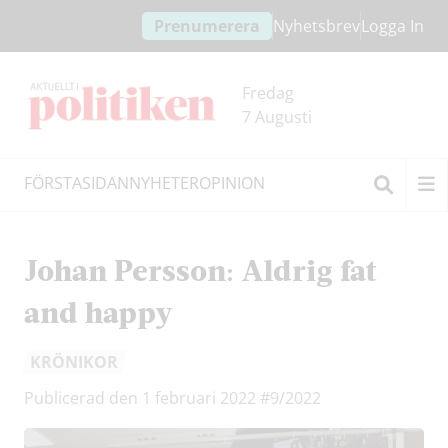
Hoppa
Hoppa
Prenumerera
Nyhetsbrev
Logga In
till
till
innehållet
headern
Fredag
7 Augusti
FÖRSTASIDAN
NYHETER
OPINION
Sök
Johan Persson: Aldrig fat
and happy
KRÖNIKOR
Publicerad den 1 februari 2022
#9/2022