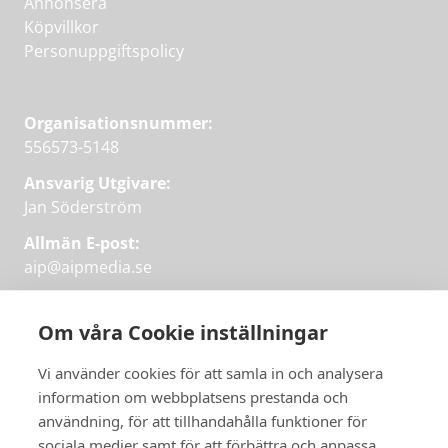
Annonsera
Köpvillkor
Personuppgiftspolicy
Organisationsnummer:
556573-5148
Ansvarig Utgivare:
Jan Söderström
Allmän E-post:
aip@aipmedia.se
Kundtjänst:
aip@flowyinfo.se
eller 08-1210 60 40.
Om våra Cookie inställningar
Instagram
LinkedIn
Twitter
Facebook
Vi använder cookies för att samla in och analysera
information om webbplatsens prestanda och
användning, för att tillhandahålla funktioner för
sociala medier samt för att förbättra och anpassa