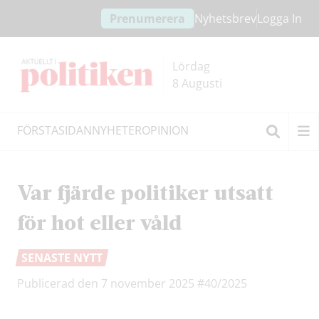
Hoppa
Hoppa
Prenumerera
Nyhetsbrev
Logga In
till
till
innehållet
headern
Lördag
8 Augusti
FÖRSTASIDAN
NYHETER
OPINION
Sök
Var fjärde politiker utsatt
för hot eller våld
SENASTE NYTT
Publicerad den 7 november 2025
#40/2025