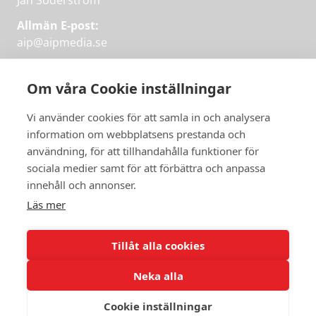
Jan Söderström
Allmän E-post:
aip@aipmedia.se
Kundtjänst:
aip@flowyinfo.se
eller 08-1210 60 40.
Om våra Cookie inställningar
Instagram
LinkedIn
Twitter
Facebook
Vi använder cookies för att samla in och analysera
information om webbplatsens prestanda och
användning, för att tillhandahålla funktioner för
sociala medier samt för att förbättra och anpassa
Få veckans bästa
innehåll och annonser.
artiklar på mejlen
Läs mer
Prova på,
PRENUMERERA
första månaden
Tillåt alla cookies
gratis.
Neka alla
PRENUMERERA
Cookie inställningar
© 2026 Aktuellt i Politiken.