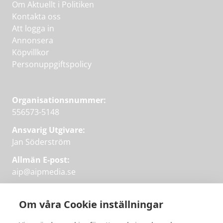
Om Aktuellt i Politiken
Kontakta oss
Att logga in
Annonsera
Köpvillkor
Personuppgiftspolicy
Organisationsnummer:
556573-5148
Ansvarig Utgivare:
Jan Söderström
Allmän E-post:
aip@aipmedia.se
Kundtjänst:
aip@flowyinfo.se
eller 08-1210 60 40.
Om våra Cookie inställningar