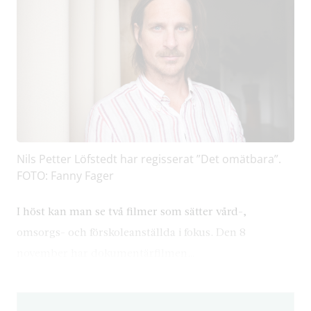
Nils Petter Löfstedt har regisserat ”Det omätbara”.
FOTO: Fanny Fager
I höst kan man se två filmer som sätter vård-,
omsorgs- och förskoleanställda i fokus. Den 8
november har dokumentärfilmen…