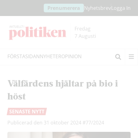
Hoppa
Hoppa
Prenumerera
Nyhetsbrev
Logga In
till
till
innehållet
headern
Fredag
7 Augusti
FÖRSTASIDAN
NYHETER
OPINION
Sök
Välfärdens hjältar på bio i
höst
SENASTE NYTT
Publicerad den 31 oktober 2024
#77/2024