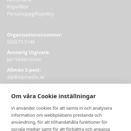
Köpvillkor
Personuppgiftspolicy
Organisationsnummer:
556573-5148
Ansvarig Utgivare:
Jan Söderström
Allmän E-post:
aip@aipmedia.se
Kundtjänst:
aip@flowyinfo.se
eller 08-1210 60 40.
Om våra Cookie inställningar
Instagram
LinkedIn
Twitter
Facebook
Vi använder cookies för att samla in och analysera
information om webbplatsens prestanda och
användning, för att tillhandahålla funktioner för
sociala medier samt för att förbättra och anpassa
Få veckans bästa