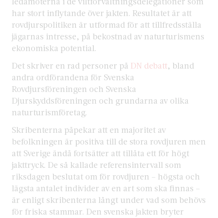
ledamöterna i de viltförvaltningsdelegationer som
har stort inflytande över jakten. Resultatet är att
rovdjurspolitiken är utformad för att tillfredsställa
jägarnas intresse, på bekostnad av naturturismens
ekonomiska potential.
Det skriver en rad personer på
DN debatt
, bland
andra ordförandena för Svenska
Rovdjursföreningen och Svenska
Djurskyddsföreningen och grundarna av olika
naturturismföretag.
Skribenterna påpekar att en majoritet av
befolkningen är positiva till de stora rovdjuren men
att Sverige ändå fortsätter att tillåta ett för högt
jakttryck. De så kallade referensintervall som
riksdagen beslutat om för rovdjuren – högsta och
lägsta antalet individer av en art som ska finnas –
är enligt skribenterna långt under vad som behövs
för friska stammar. Den svenska jakten bryter