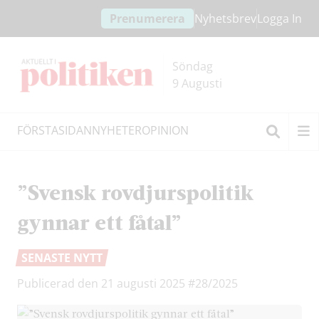
Hoppa
Hoppa
Prenumerera
Nyhetsbrev
Logga In
till
till
innehållet
headern
Söndag
9 Augusti
FÖRSTASIDAN
NYHETER
OPINION
Sök
”Svensk rovdjurspolitik
gynnar ett fåtal”
SENASTE NYTT
Publicerad den 21 augusti 2025
#28/2025