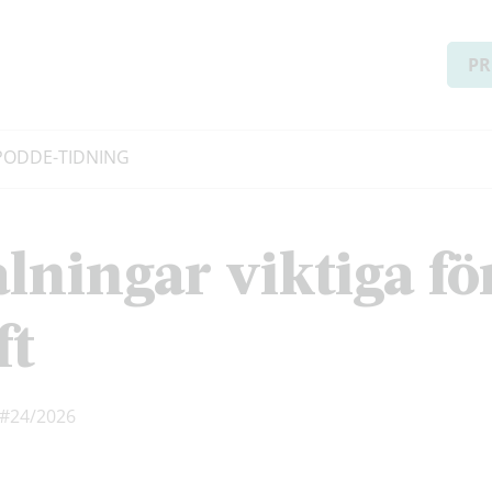
PR
PODD
E-TIDNING
alningar viktiga fö
ft
#24/2026