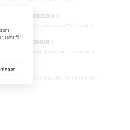
ANALYSER & IDEOLOGI
Därför talar Moderaterna om ”hårt arbetande människor”
tsens
er samt för
SAMHÄLLSEKONOMI
Lågt barnafödande får på sikt stora konsekvenser
KLIMATET
lningar
TCO: Ta vara på de anställda i klimatomställningen