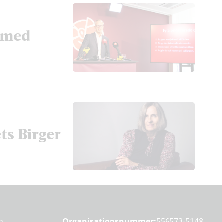
t med
ts Birger
en
Organisationsnummer:
556573-5148