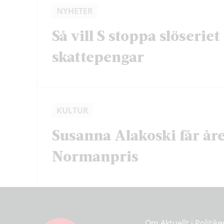
NYHETER
Så vill S stoppa slöserie
skattepengar
KULTUR
Susanna Alakoski får åre
Normanpris
Om Aktuellt i Politik