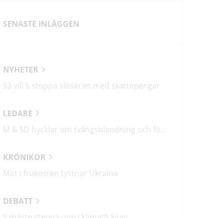
SENASTE INLÄGGEN
NYHETER
Så vill S stoppa slöseriet med skattepengar
LEDARE
M & SD hycklar om tvångsblandning och förvärrar segregationen
KRÖNIKOR
Mitt i frukosten tystnar Ukraina
DEBATT
S måste steppa upp i klimatfrågan