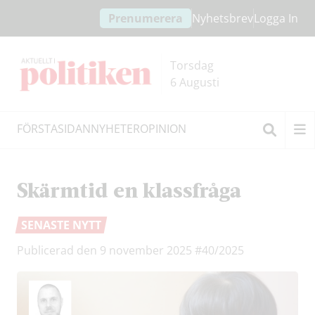
Hoppa
Hoppa
Prenumerera
Nyhetsbrev
Logga In
till
till
innehållet
headern
Torsdag
6 Augusti
FÖRSTASIDAN
NYHETER
OPINION
Sök
Skärmtid en klassfråga
SENASTE NYTT
Publicerad den 9 november 2025
#40/2025