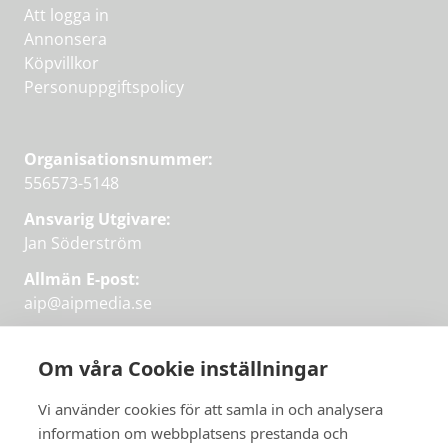
Att logga in
Annonsera
Köpvillkor
Personuppgiftspolicy
Organisationsnummer:
556573-5148
Ansvarig Utgivare:
Jan Söderström
Allmän E-post:
aip@aipmedia.se
Kundtjänst:
aip@flowyinfo.se
eller 08-1210 60 40.
Om våra Cookie inställningar
Instagram
LinkedIn
Twitter
Facebook
Vi använder cookies för att samla in och analysera
information om webbplatsens prestanda och