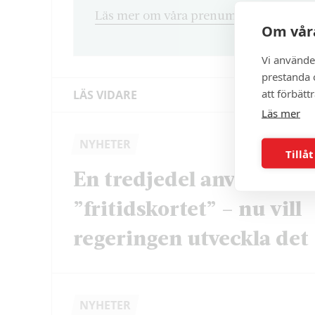
Läs mer om våra prenumerationsvarian
Om våra
Vi använde
prestanda o
att förbätt
LÄS VIDARE
Läs mer
NYHETER
Tillåt
En tredjedel använder
”fritidskortet” – nu vill
regeringen utveckla det
NYHETER