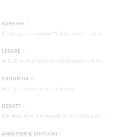
NYHETER
En tredjedel använder ”fritidskortet” – nu vill regeringen utveckla det
LEDARE
M & SD hycklar om tvångsblandning och förvärrar segregationen
KRÖNIKOR
Mitt i frukosten tystnar Ukraina
DEBATT
Det finns bättre alternativ än att sätta barn i fängelse
ANALYSER & IDEOLOGI