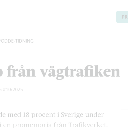
PR
PODD
E-TIDNING
 från vägtrafiken
25
#10/2025
de med 18 procent i Sverige under
r i en promemoria från Trafikverket.