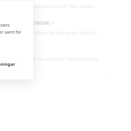
Därför talar Moderaterna om ”hårt arbetande människor”
SAMHÄLLSEKONOMI
tsens
er samt för
Holdingbolag hjälper de rikaste att slippa betala miljarder i skatt
KLIMATET
TCO: Ta vara på de anställda i klimatomställningen
lningar