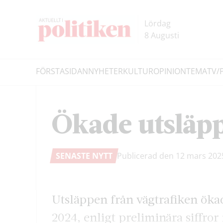
Hoppa
Hoppa
till
till
Lördag
innehållet
headern
8 Augusti
FÖRSTASIDAN
NYHETER
KULTUR
OPINION
TEMA
TV/
Sök
Ökade utsläpp
SENASTE NYTT
Publicerad den 12 mars 20
Utsläppen från vägtrafiken öka
2024, enligt preliminära siffro