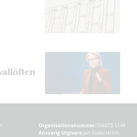
vallöften
en
Organisationsnummer:
556573-5148
Ansvarig Utgivare:
Jan Söderström