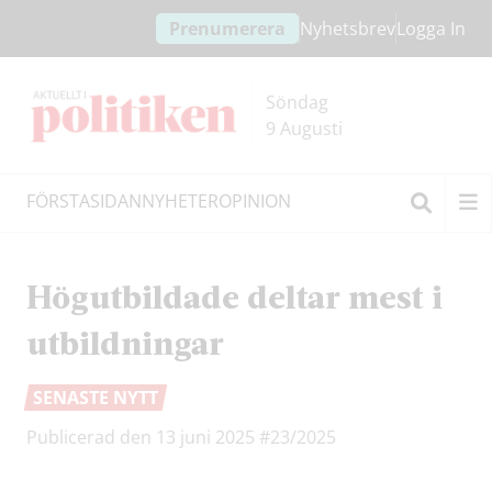
Hoppa
Hoppa
Prenumerera
Nyhetsbrev
Logga In
till
till
innehållet
headern
Söndag
9 Augusti
FÖRSTASIDAN
NYHETER
OPINION
Sök
Högutbildade deltar mest i
utbildningar
SENASTE NYTT
Publicerad den 13 juni 2025
#23/2025