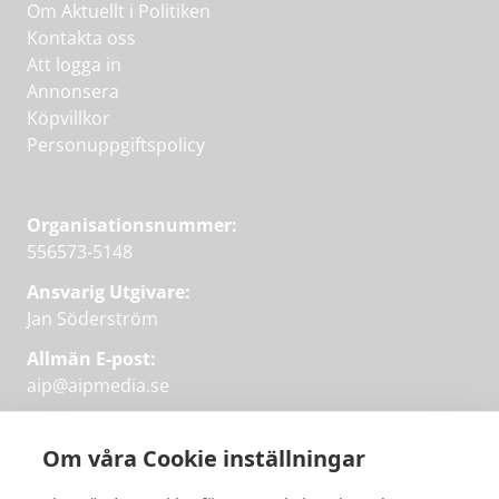
Om Aktuellt i Politiken
Kontakta oss
Att logga in
Annonsera
Köpvillkor
Personuppgiftspolicy
Organisationsnummer:
556573-5148
Ansvarig Utgivare:
Jan Söderström
Allmän E-post:
aip@aipmedia.se
Kundtjänst:
aip@flowyinfo.se
eller 08-1210 60 40.
Om våra Cookie inställningar