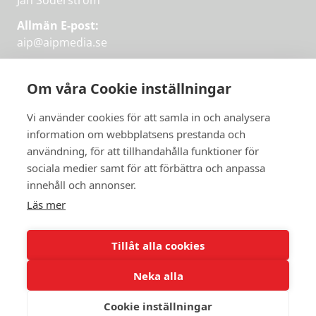
Jan Söderström
Allmän E-post:
aip@aipmedia.se
Kundtjänst:
aip@flowyinfo.se
eller 08-1210 60 40.
Om våra Cookie inställningar
Instagram
LinkedIn
Twitter
Facebook
Vi använder cookies för att samla in och analysera
information om webbplatsens prestanda och
användning, för att tillhandahålla funktioner för
Få veckans bästa
sociala medier samt för att förbättra och anpassa
Få veckans bästa
innehåll och annonser.
artiklar i mejlen
artiklar på mejlen
Läs mer
Chefredaktör Jan Söderström tipsar
PRENUMERERA
varje vecka om våra mest intressanta
Tillåt alla cookies
artiklar.
Neka alla
JAG VILL HA NYHETSBREV
Cookie inställningar
© 2026 Aktuellt i Politiken.