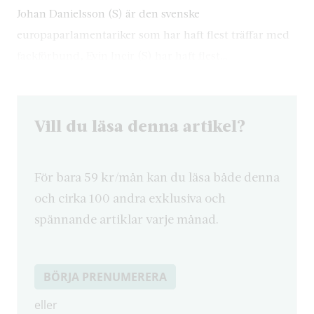
Johan Danielsson (S) är den svenske
europaparlamentariker som har haft flest träffar med
fackförbund, Evin Incir (S) har haft flest…
Vill du läsa denna artikel?
För bara 59 kr/mån kan du läsa både denna
och cirka 100 andra exklusiva och
spännande artiklar varje månad.
BÖRJA PRENUMERERA
eller