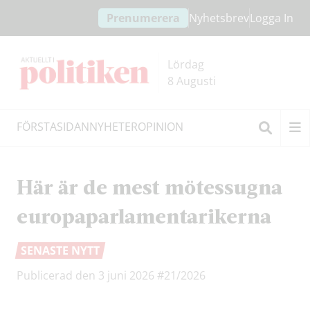
Hoppa
Hoppa
Prenumerera
Nyhetsbrev
Logga In
till
till
innehållet
headern
Lördag
8 Augusti
FÖRSTASIDAN
NYHETER
OPINION
Sök
Här är de mest mötessugna
europaparlamentarikerna
SENASTE NYTT
Publicerad den 3 juni 2026
#21/2026