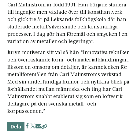
Carl Malmström är född 1991. Han började studera
till ingenjör men växlade över till konsthantverk
och gick tre år på Leksands folkhögskola där han
studerade metall/silversmide och konstnärliga
processer. I dag gör han föremål och smycken i en
variation av metaller och legeringar.
Juryn motiverar sitt val så här: ”Innovativa tekniker
och överraskande form- och materialblandningar,
liksom en omsorg om detaljer, är kännetecken för
metallföremålen från Carl Malmströms verkstad.
Med sin underfundiga humor och nyfikna blick på
förhållandet mellan människa och ting har Carl
Malmström snabbt etablerat sig som en löftesrik
deltagare på den svenska metall- och
korpusscenen.”
Dela