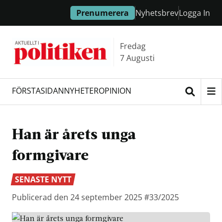
Hoppa
Hoppa
Prenumerera
Nyhetsbrev
Logga In
till
till
innehållet
headern
Fredag
7 Augusti
FÖRSTASIDAN
NYHETER
OPINION
Sök
Han är årets unga
formgivare
SENASTE NYTT
Publicerad den 24 september 2025
#33/2025