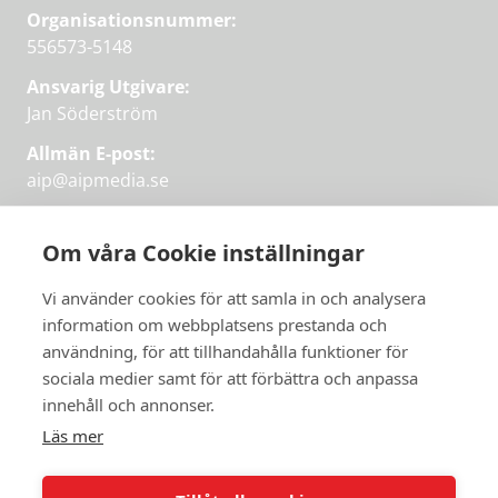
Organisationsnummer:
556573-5148
Ansvarig Utgivare:
Jan Söderström
Allmän E-post:
aip@aipmedia.se
Kundtjänst:
aip@flowyinfo.se
eller 08-1210 60 40.
Om våra Cookie inställningar
Instagram
LinkedIn
Twitter
Facebook
Vi använder cookies för att samla in och analysera
information om webbplatsens prestanda och
användning, för att tillhandahålla funktioner för
sociala medier samt för att förbättra och anpassa
Få veckans bästa
innehåll och annonser.
artiklar på mejlen
Läs mer
Prova på,
PRENUMERERA
första månaden