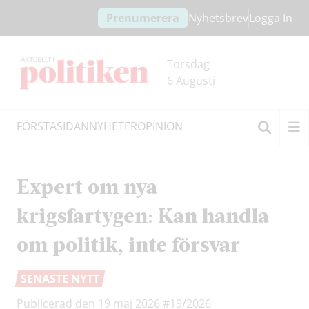
Hoppa
Hoppa
Prenumerera
Nyhetsbrev
Logga In
till
till
innehållet
headern
Torsdag
6 Augusti
FÖRSTASIDAN
NYHETER
OPINION
Sök
Expert om nya
krigsfartygen: Kan handla
om politik, inte försvar
SENASTE NYTT
Publicerad den 19 maj 2026
#19/2026