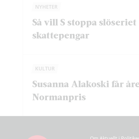
NYHETER
Så vill S stoppa slöserie
skattepengar
KULTUR
Susanna Alakoski får åre
Normanpris
Om Aktuellt i Politik