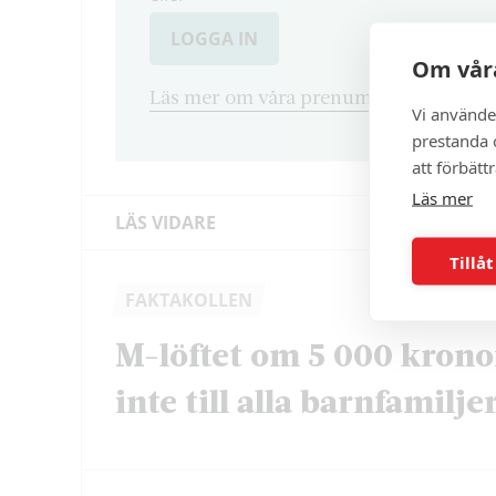
LOGGA IN
Om våra
Läs mer om våra prenumerationsvarian
Vi använde
prestanda o
att förbätt
Läs mer
LÄS VIDARE
Tillåt
FAKTAKOLLEN
M-löftet om 5 000 krono
inte till alla barnfamilje