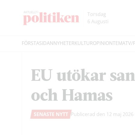
Hoppa
Hoppa
till
till
Torsdag
innehållet
headern
6 Augusti
FÖRSTASIDAN
NYHETER
KULTUR
OPINION
TEMA
TV/
Sök
EU utökar san
och Hamas
SENASTE NYTT
Publicerad den 12 maj 2026