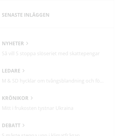
SENASTE INLÄGGEN
NYHETER
Så vill S stoppa slöseriet med skattepengar
LEDARE
M & SD hycklar om tvångsblandning och förvärrar segregationen
KRÖNIKOR
Mitt i frukosten tystnar Ukraina
DEBATT
S måste steppa upp i klimatfrågan