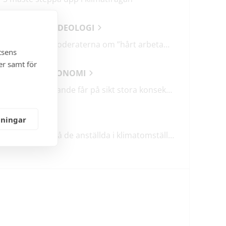
ANALYSER & IDEOLOGI
Därför talar Moderaterna om ”hårt arbetande människor”
tsens
er samt för
SAMHÄLLSEKONOMI
Lågt barnafödande får på sikt stora konsekvenser
KLIMATET
lningar
TCO: Ta vara på de anställda i klimatomställningen