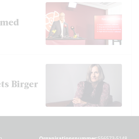
t med
ts Birger
en
Organisationsnummer:
556573-5148