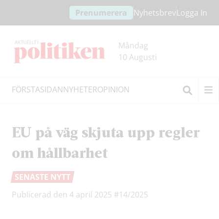
Hoppa
Hoppa
Prenumerera
Nyhetsbrev
Logga In
till
till
innehållet
headern
Måndag
10 Augusti
FÖRSTASIDAN
NYHETER
OPINION
Sök
EU på väg skjuta upp regler
om hållbarhet
SENASTE NYTT
Publicerad den 4 april 2025
#14/2025