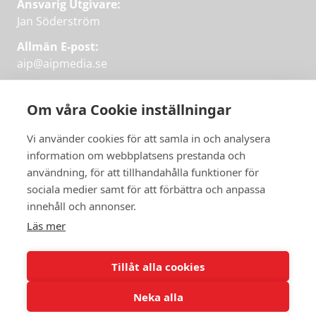
Ansvarig Utgivare:
Jan Söderström
Allmän E-post:
aip@aipmedia.se
Kundtjänst:
aip@flowyinfo.se
eller 08-1210 60 40.
Om våra Cookie inställningar
Instagram
LinkedIn
Twitter
Facebook
Vi använder cookies för att samla in och analysera
information om webbplatsens prestanda och
användning, för att tillhandahålla funktioner för
sociala medier samt för att förbättra och anpassa
Få veckans bästa
innehåll och annonser.
artiklar på mejlen
Läs mer
Prova på,
PRENUMERERA
första månaden
Tillåt alla cookies
gratis.
Neka alla
PRENUMERERA