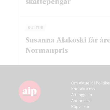
skattepengar
KULTUR
Susanna Alakoski får åre
Normanpris
Om Aktuellt i Politik
Kontakta oss
Att logga in
Annonsera
Köpvillkor