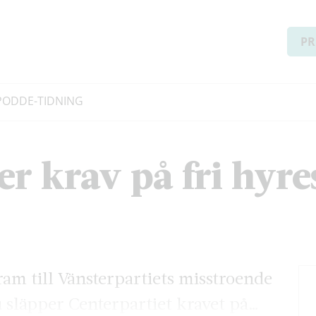
PR
PODD
E-TIDNING
er krav på fri hyre
am till Vänsterpartiets misstroende
 släpper Centerpartiet kravet på…