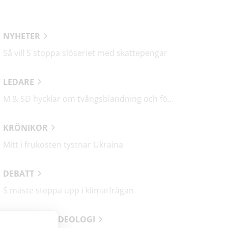
NYHETER
Så vill S stoppa slöseriet med skattepengar
LEDARE
M & SD hycklar om tvångsblandning och förvärrar segregationen
KRÖNIKOR
Mitt i frukosten tystnar Ukraina
DEBATT
S måste steppa upp i klimatfrågan
ANALYSER & IDEOLOGI