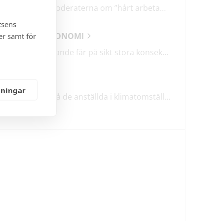
Därför talar Moderaterna om ”hårt arbetande människor”
tsens
SAMHÄLLSEKONOMI
er samt för
Lågt barnafödande får på sikt stora konsekvenser
KLIMATET
lningar
TCO: Ta vara på de anställda i klimatomställningen