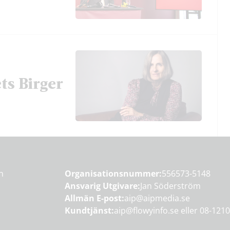
ts Birger
en
Organisationsnummer:
556573-5148
Ansvarig Utgivare:
Jan Söderström
Allmän E-post:
aip@aipmedia.se
Kundtjänst:
aip@flowyinfo.se
eller 08-1210