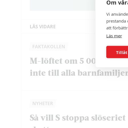
Om våra
Vi använde
prestanda o
LÄS VIDARE
att förbätt
Läs mer
FAKTAKOLLEN
Tillåt
M-löftet om 5 000 krono
inte till alla barnfamilje
NYHETER
Så vill S stoppa slöserie