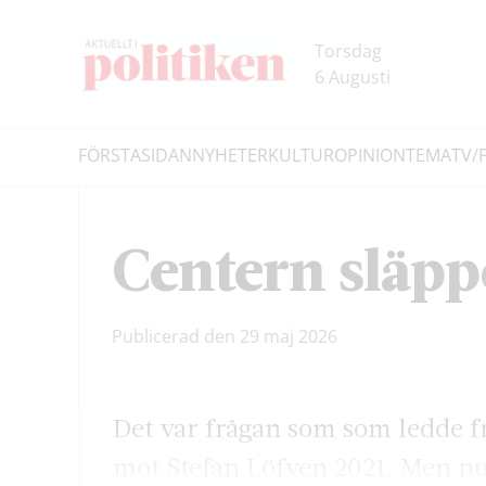
Hoppa
Hoppa
till
till
Torsdag
innehållet
headern
6 Augusti
FÖRSTASIDAN
NYHETER
KULTUR
OPINION
TEMA
TV/
Sök
Centern släpp
Publicerad den 29 maj 2026
Det var frågan som som ledde fr
mot Stefan Löfven 2021. Men nu