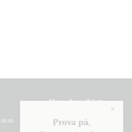
Få veckans bästa
artiklar på mejlen
Prova på,
 60 40.
PRENUMERERA