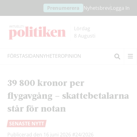
Hoppa
Hoppa
Prenumerera
Nyhetsbrev
Logga In
till
till
innehållet
headern
Lördag
8 Augusti
FÖRSTASIDAN
NYHETER
OPINION
Sök
39 800 kronor per
flygavgång – skattebetalarna
står för notan
SENASTE NYTT
Publicerad den 16 juni 2026
#24/2026