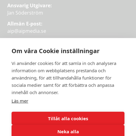
Ansvarig Utgivare:
Jan Söderström
Allmän E-post:
aip@aipmedia.se
Kundtjänst:
aip@flowyinfo.se
eller 08-1210 60 40.
Om våra Cookie inställningar
Instagram
LinkedIn
Twitter
Facebook
Vi använder cookies för att samla in och analysera
information om webbplatsens prestanda och
användning, för att tillhandahålla funktioner för
sociala medier samt för att förbättra och anpassa
Få veckans bästa
innehåll och annonser.
artiklar på mejlen
Läs mer
Prova på,
PRENUMERERA
första månaden
Tillåt alla cookies
gratis.
Neka alla