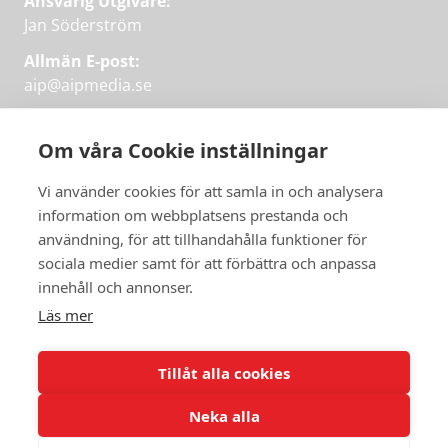
Ansvarig Utgivare:
Jan Söderström
Allmän E-post:
aip@aipmedia.se
Kundtjänst:
aip@flowyinfo.se
eller 08-1210 60 40.
Om våra Cookie inställningar
Instagram
LinkedIn
Twitter
Facebook
Vi använder cookies för att samla in och analysera
information om webbplatsens prestanda och
användning, för att tillhandahålla funktioner för
Få veckans bästa
sociala medier samt för att förbättra och anpassa
Få veckans bästa
innehåll och annonser.
artiklar i mejlen
artiklar på mejlen
Läs mer
Chefredaktör Jan Söderström tipsar
PRENUMERERA
varje vecka om våra mest intressanta
Tillåt alla cookies
artiklar.
Neka alla
JAG VILL HA NYHETSBREV