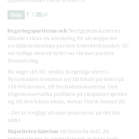
Dela
Regeringspartierna och
Sverigedemokraterna
tillsatte i våras en utredning för att stoppa det
socialdemokratiska partiets lotteriverksamhet. SD
var tydliga med att syftet var slå mot partiets
finansiering.
Nu säger det SD-stödda borgerliga styret i
Nynäshamns kommun nej till lokalt partistöd på
345 000 kronor, till Socialdemokraterna. Den
högerkonservativa politiken på riksplanet sprider
sig till den lokala nivån, menar Patrik Isestad (S).
– Det är sorgligt att man polariserar på det här
sättet.
Majoriteten hänvisar
till formella skäl, att
redovisningen av användningen av förra årets