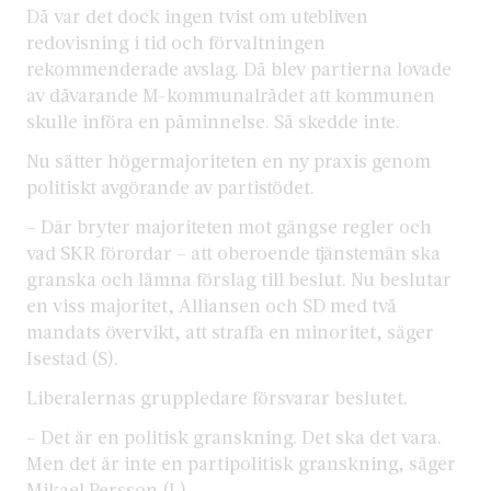
Då var det dock ingen tvist om utebliven
redovisning i tid och förvaltningen
rekommenderade avslag. Då blev partierna lovade
av dåvarande M-kommunalrådet att kommunen
skulle införa en påminnelse. Så skedde inte.
Nu sätter högermajoriteten en ny praxis genom
politiskt avgörande av partistödet.
– Där bryter majoriteten mot gängse regler och
vad SKR förordar – att oberoende tjänstemän ska
granska och lämna förslag till beslut. Nu beslutar
en viss majoritet, Alliansen och SD med två
mandats övervikt, att straffa en minoritet, säger
Isestad (S).
Liberalernas gruppledare försvarar beslutet.
– Det är en politisk granskning. Det ska det vara.
Men det är inte en partipolitisk granskning, säger
Mikael Persson (L).