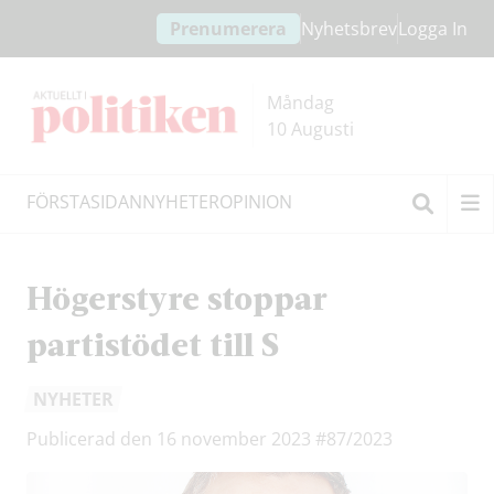
Hoppa
Hoppa
Prenumerera
Nyhetsbrev
Logga In
till
till
innehållet
headern
Måndag
10 Augusti
FÖRSTASIDAN
NYHETER
OPINION
Sök
Högerstyre stoppar
partistödet till S
NYHETER
Publicerad den 16 november 2023
#87/2023