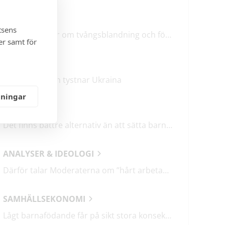
LEDARE
tsens
M & SD hycklar om tvångsblandning och förvärrar segregationen
er samt för
KRÖNIKOR
Mitt i frukosten tystnar Ukraina
lningar
DEBATT
Det finns bättre alternativ än att sätta barn i fängelse
ANALYSER & IDEOLOGI
Därför talar Moderaterna om ”hårt arbetande människor”
SAMHÄLLSEKONOMI
Lågt barnafödande får på sikt stora konsekvenser