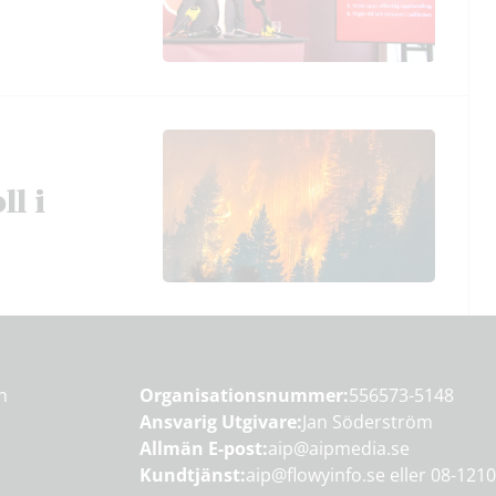
ll i
en
Organisationsnummer:
556573-5148
Ansvarig Utgivare:
Jan Söderström
Allmän E-post:
aip@aipmedia.se
Kundtjänst:
aip@flowyinfo.se
eller 08-1210