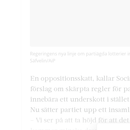
Regeringens nya linje om partiägda lotterier i
Säfvelin/AiP
En oppositionsskatt, kallar So
förslag om skärpta regler för p
innebära ett underskott i stället
Nu sätter partiet upp ett insam
– Vi ser på att ta höjd för att de