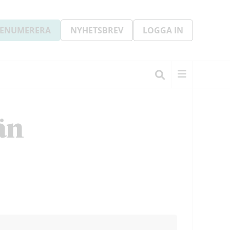
ENUMERERA
NYHETSBREV
LOGGA IN
än