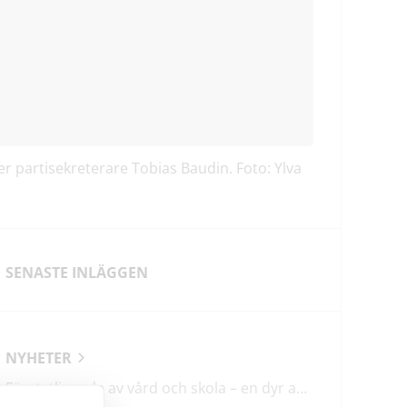
er partisekreterare Tobias Baudin. Foto: Ylva
SENASTE INLÄGGEN
NYHETER
Förstatligande av vård och skola – en dyr affär med osäkert utfall