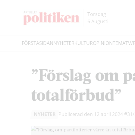
Hoppa
Hoppa
till
till
Torsdag
innehållet
headern
6 Augusti
FÖRSTASIDAN
NYHETER
KULTUR
OPINION
TEMA
TV/
Sök
”Förslag om pa
totalförbud”
NYHETER
Publicerad den 12 april 2024
#31/