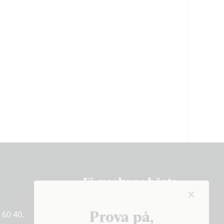
Få veckans bästa
artiklar på mejlen
Prova på,
 60 40.