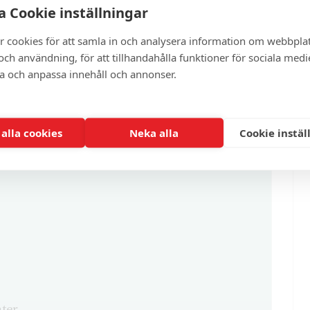
r partisekreterare Tobias Baudin.
 Cookie inställningar
r cookies för att samla in och analysera information om webbpla
ch användning, för att tillhandahålla funktioner för sociala medi
ra och anpassa innehåll och annonser.
artikel?
 alla cookies
Neka alla
Cookie instäl
enna och cirka 100 andra exklusiva och
ter