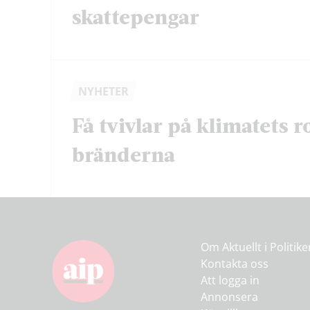
skattepengar
NYHETER
Få tvivlar på klimatets ro
bränderna
Om Aktuellt i Politik
Kontakta oss
Att logga in
Annonsera