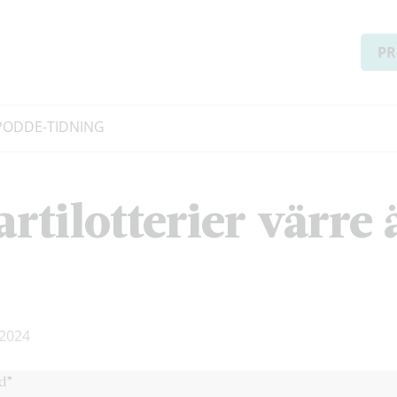
PR
PODD
E-TIDNING
rtilotterier värre 
2024