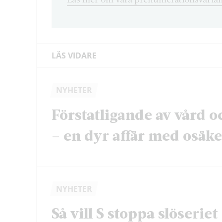
LÄS VIDARE
NYHETER
Förstatligande av vård o
– en dyr affär med osäker
NYHETER
Så vill S stoppa slöserie