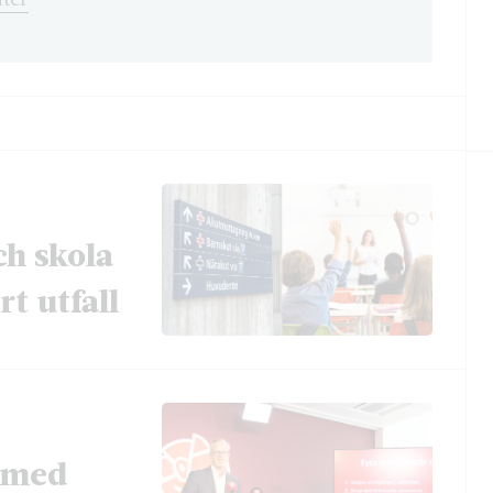
ch skola
t utfall
t med