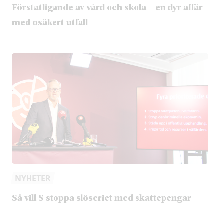
Förstatligande av vård och skola – en dyr affär
med osäkert utfall
NYHETER
Så vill S stoppa slöseriet med skattepengar