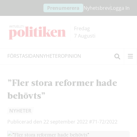
Hoppa
Hoppa
Prenumerera
Nyhetsbrev
Logga In
till
till
innehållet
headern
Fredag
7 Augusti
FÖRSTASIDAN
NYHETER
OPINION
Sök
”Fler stora reformer hade
behövts”
NYHETER
Publicerad den 22 september 2022
#71-72/2022