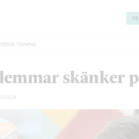
PR
PODD
E-TIDNING
lemmar skänker pe
0/2024