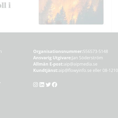
ll i
en
Organisationsnummer:
556573-5148
Ansvarig Utgivare:
Jan Söderström
Allmän E-post:
aip@aipmedia.se
Kundtjänst:
aip@flowyinfo.se
eller 08-1210
Instagram
LinkedIn
Twitter
Facebook
y