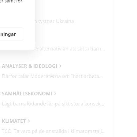
er samt för
KRÖNIKOR
Mitt i frukosten tystnar Ukraina
lningar
DEBATT
Det finns bättre alternativ än att sätta barn i fängelse
ANALYSER & IDEOLOGI
Därför talar Moderaterna om ”hårt arbetande människor”
SAMHÄLLSEKONOMI
Lågt barnafödande får på sikt stora konsekvenser
KLIMATET
TCO: Ta vara på de anställda i klimatomställningen