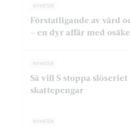
NYHETER
Förstatligande av vård o
– en dyr affär med osäker
NYHETER
Så vill S stoppa slöserie
skattepengar
NYHETER