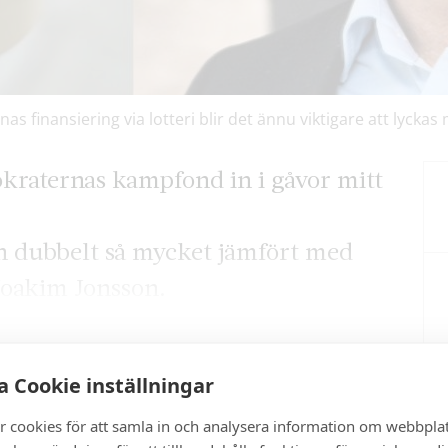
finansiering via lotteri blir det ännu viktigare att lyckas
kraternas kampfond in i gåvor mitt
 in dubbelt så mycket jämfört med
 Joakim Jonsson.
 Cookie inställningar
artikel?
r cookies för att samla in och analysera information om webbpla