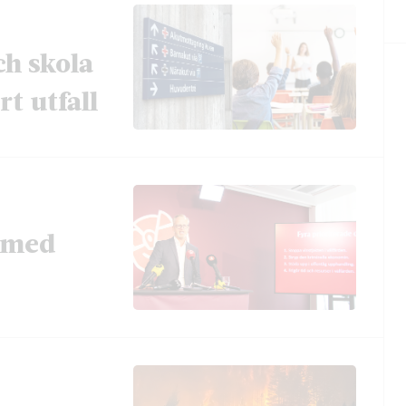
ch skola
t utfall
t med