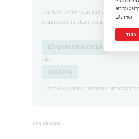
prestanda o
att förbätt
För bara 59 kr/mån kan du läsa både d
Läs mer
spännande artiklar varje månad.
Tillåt
BÖRJA PRENUMERERA
eller
LOGGA IN
Läs mer om våra prenumerationsvarian
LÄS VIDARE