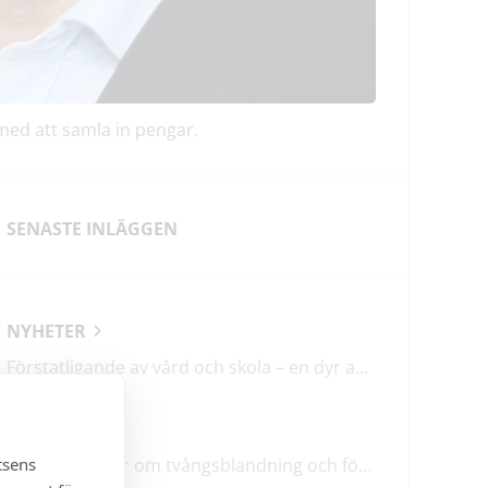
 med att samla in pengar.
SENASTE INLÄGGEN
NYHETER
Förstatligande av vård och skola – en dyr affär med osäkert utfall
LEDARE
tsens
M & SD hycklar om tvångsblandning och förvärrar segregationen