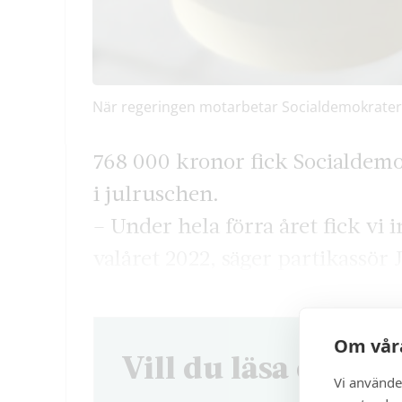
När regeringen motarbetar Socialdemokraternas 
768 000 kronor fick Socialdemo
i julruschen.
– Under hela förra året fick vi
valåret 2022, säger partikassör
Om våra
Vill du läsa denna 
Vi använde