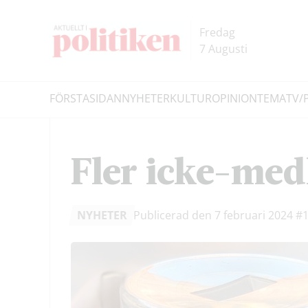
Hoppa
Hoppa
till
till
Fredag
innehållet
headern
7 Augusti
FÖRSTASIDAN
NYHETER
KULTUR
OPINION
TEMA
TV/
Sök
Fler icke-med
NYHETER
Publicerad den 7 februari 2024
#1