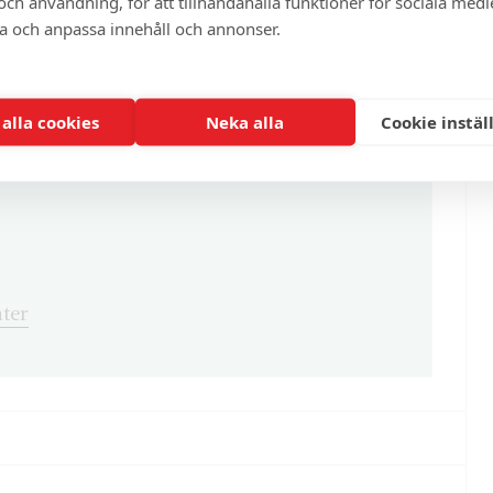
ch användning, för att tillhandahålla funktioner för sociala medi
ra och anpassa innehåll och annonser.
enna och cirka 100 andra exklusiva och
 alla cookies
Neka alla
Cookie instäl
ter