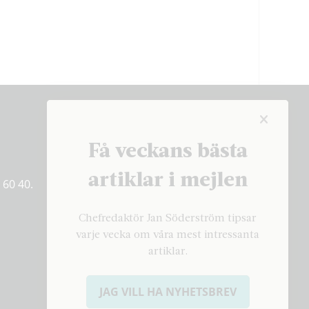
Få veckans bästa
Få veckans bästa
artiklar på mejlen
artiklar i mejlen
 60 40.
PRENUMERERA
Chefredaktör Jan Söderström tipsar
varje vecka om våra mest intressanta
artiklar.
JAG VILL HA NYHETSBREV