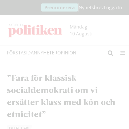
Hoppa
Hoppa
Prenumerera
Nyhetsbrev
Logga In
till
till
innehållet
headern
Måndag
10 Augusti
FÖRSTASIDAN
NYHETER
OPINION
Sök
”Fara för klassisk
socialdemokrati om vi
ersätter klass med kön och
etnicitet”
DUELLEN