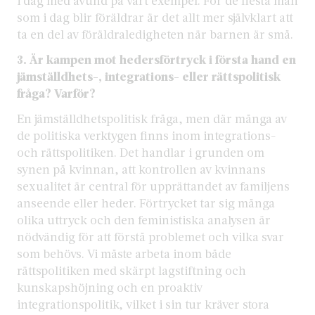
i dag med avund på vårt exempel. För de flesta män
som i dag blir föräldrar är det allt mer självklart att
ta en del av föräldraledigheten när barnen är små.
3. Är kampen mot hedersförtryck i första hand en
jämställdhets-, integrations- eller rättspolitisk
fråga? Varför?
En jämställdhetspolitisk fråga, men där många av
de politiska verktygen finns inom integrations-
och rättspolitiken. Det handlar i grunden om
synen på kvinnan, att kontrollen av kvinnans
sexualitet är central för upprättandet av familjens
anseende eller heder. Förtrycket tar sig många
olika uttryck och den feministiska analysen är
nödvändig för att förstå problemet och vilka svar
som behövs. Vi måste arbeta inom både
rättspolitiken med skärpt lagstiftning och
kunskapshöjning och en proaktiv
integrationspolitik, vilket i sin tur kräver stora