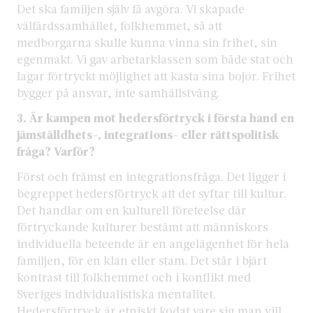
Det ska familjen själv få avgöra. Vi skapade
välfärdssamhället, folkhemmet, så att
medborgarna skulle kunna vinna sin frihet, sin
egenmakt. Vi gav arbetarklassen som både stat och
lagar förtryckt möjlighet att kasta sina bojor. Frihet
bygger på ansvar, inte samhällstvång.
3. Är kampen mot hedersförtryck i första hand en
jämställdhets-, integrations- eller rättspolitisk
fråga? Varför?
Först och främst en integrationsfråga. Det ligger i
begreppet hedersförtryck att det syftar till kultur.
Det handlar om en kulturell företeelse där
förtryckande kulturer bestämt att människors
individuella beteende är en angelägenhet för hela
familjen, för en klan eller stam. Det står i bjärt
kontrast till folkhemmet och i konflikt med
Sveriges individualistiska mentalitet.
Hedersförtryck är etniskt kodat vare sig man vill