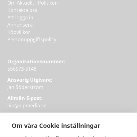
Om Aktuellt i Politiken
Kontakta oss
Att logga in
Annonsera
Köpvillkor
Personuppgiftspolicy
Organisationsnummer:
556573-5148
Ansvarig Utgivare:
Jan Söderström
Allmän E-post:
aip@aipmedia.se
Kundtjänst:
aip@flowyinfo.se
eller 08-1210 60 40.
Om våra Cookie inställningar